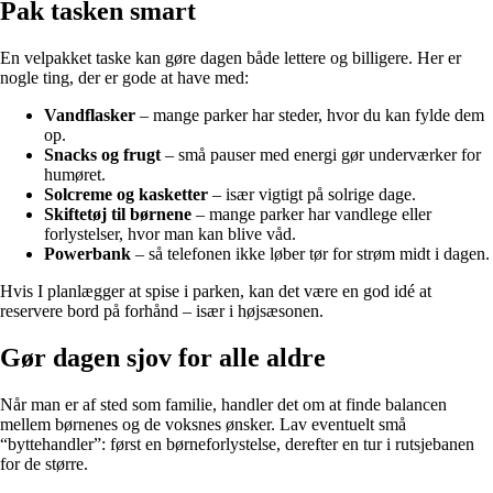
Pak tasken smart
En velpakket taske kan gøre dagen både lettere og billigere. Her er
nogle ting, der er gode at have med:
Vandflasker
– mange parker har steder, hvor du kan fylde dem
op.
Snacks og frugt
– små pauser med energi gør underværker for
humøret.
Solcreme og kasketter
– især vigtigt på solrige dage.
Skiftetøj til børnene
– mange parker har vandlege eller
forlystelser, hvor man kan blive våd.
Powerbank
– så telefonen ikke løber tør for strøm midt i dagen.
Hvis I planlægger at spise i parken, kan det være en god idé at
reservere bord på forhånd – især i højsæsonen.
Gør dagen sjov for alle aldre
Når man er af sted som familie, handler det om at finde balancen
mellem børnenes og de voksnes ønsker. Lav eventuelt små
“byttehandler”: først en børneforlystelse, derefter en tur i rutsjebanen
for de større.