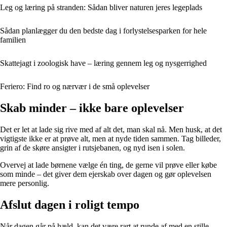
Leg og læring på stranden: Sådan bliver naturen jeres legeplads
Sådan planlægger du den bedste dag i forlystelsesparken for hele
familien
Skattejagt i zoologisk have – læring gennem leg og nysgerrighed
Feriero: Find ro og nærvær i de små oplevelser
Skab minder – ikke bare oplevelser
Det er let at lade sig rive med af alt det, man skal nå. Men husk, at det
vigtigste ikke er at prøve alt, men at nyde tiden sammen. Tag billeder,
grin af de skøre ansigter i rutsjebanen, og nyd isen i solen.
Overvej at lade børnene vælge én ting, de gerne vil prøve eller købe
som minde – det giver dem ejerskab over dagen og gør oplevelsen
mere personlig.
Afslut dagen i roligt tempo
Når dagen går på hæld, kan det være rart at runde af med en stille