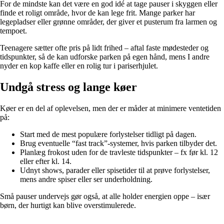
For de mindste kan det være en god idé at tage pauser i skyggen eller
finde et roligt område, hvor de kan lege frit. Mange parker har
legepladser eller grønne områder, der giver et pusterum fra larmen og
tempoet.
Teenagere sætter ofte pris på lidt frihed – aftal faste mødesteder og
tidspunkter, så de kan udforske parken på egen hånd, mens I andre
nyder en kop kaffe eller en rolig tur i pariserhjulet.
Undgå stress og lange køer
Køer er en del af oplevelsen, men der er måder at minimere ventetiden
på:
Start med de mest populære forlystelser tidligt på dagen.
Brug eventuelle “fast track”-systemer, hvis parken tilbyder det.
Planlæg frokost uden for de travleste tidspunkter – fx før kl. 12
eller efter kl. 14.
Udnyt shows, parader eller spisetider til at prøve forlystelser,
mens andre spiser eller ser underholdning.
Små pauser undervejs gør også, at alle holder energien oppe – især
børn, der hurtigt kan blive overstimulerede.