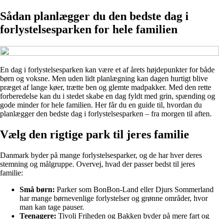
Sådan planlægger du den bedste dag i
forlystelsesparken for hele familien
En dag i forlystelsesparken kan være et af årets højdepunkter for både
børn og voksne. Men uden lidt planlægning kan dagen hurtigt blive
præget af lange køer, trætte ben og glemte madpakker. Med den rette
forberedelse kan du i stedet skabe en dag fyldt med grin, spænding og
gode minder for hele familien. Her får du en guide til, hvordan du
planlægger den bedste dag i forlystelsesparken – fra morgen til aften.
Vælg den rigtige park til jeres familie
Danmark byder på mange forlystelsesparker, og de har hver deres
stemning og målgruppe. Overvej, hvad der passer bedst til jeres
familie:
Små børn:
Parker som BonBon-Land eller Djurs Sommerland
har mange børnevenlige forlystelser og grønne områder, hvor
man kan tage pauser.
Teenagere:
Tivoli Friheden og Bakken byder på mere fart og