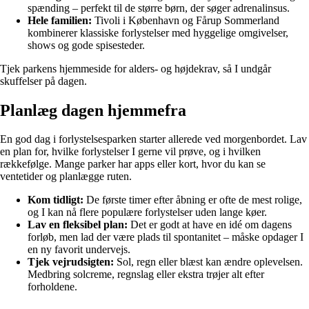
spænding – perfekt til de større børn, der søger adrenalinsus.
Hele familien:
Tivoli i København og Fårup Sommerland
kombinerer klassiske forlystelser med hyggelige omgivelser,
shows og gode spisesteder.
Tjek parkens hjemmeside for alders- og højdekrav, så I undgår
skuffelser på dagen.
Planlæg dagen hjemmefra
En god dag i forlystelsesparken starter allerede ved morgenbordet. Lav
en plan for, hvilke forlystelser I gerne vil prøve, og i hvilken
rækkefølge. Mange parker har apps eller kort, hvor du kan se
ventetider og planlægge ruten.
Kom tidligt:
De første timer efter åbning er ofte de mest rolige,
og I kan nå flere populære forlystelser uden lange køer.
Lav en fleksibel plan:
Det er godt at have en idé om dagens
forløb, men lad der være plads til spontanitet – måske opdager I
en ny favorit undervejs.
Tjek vejrudsigten:
Sol, regn eller blæst kan ændre oplevelsen.
Medbring solcreme, regnslag eller ekstra trøjer alt efter
forholdene.