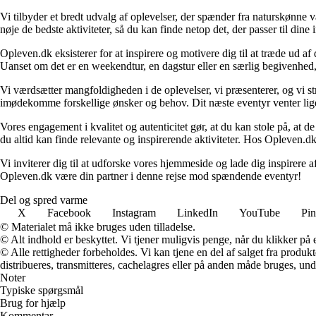
Vi tilbyder et bredt udvalg af oplevelser, der spænder fra naturskønne
nøje de bedste aktiviteter, så du kan finde netop det, der passer til din
Opleven.dk eksisterer for at inspirere og motivere dig til at træde ud 
Uanset om det er en weekendtur, en dagstur eller en særlig begivenhed, er
Vi værdsætter mangfoldigheden i de oplevelser, vi præsenterer, og vi stræ
imødekomme forskellige ønsker og behov. Dit næste eventyr venter lige 
Vores engagement i kvalitet og autenticitet gør, at du kan stole på, at de
du altid kan finde relevante og inspirerende aktiviteter. Hos Opleven.dk e
Vi inviterer dig til at udforske vores hjemmeside og lade dig inspirere a
Opleven.dk være din partner i denne rejse mod spændende eventyr!
Del og spred varme
X
Facebook
Instagram
LinkedIn
YouTube
Pin
© Materialet må ikke bruges uden tilladelse.
© Alt indhold er beskyttet. Vi tjener muligvis penge, når du klikker på e
© Alle rettigheder forbeholdes. Vi kan tjene en del af salget fra produk
distribueres, transmitteres, cachelagres eller på anden måde bruges, und
Noter
Typiske spørgsmål
Brug for hjælp
Kommentar