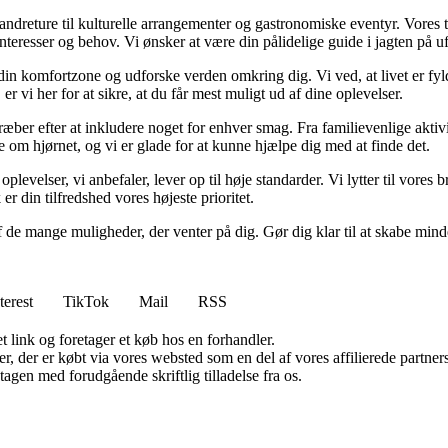
 vandreture til kulturelle arrangementer og gastronomiske eventyr. Vore
e interesser og behov. Vi ønsker at være din pålidelige guide i jagten på
af din komfortzone og udforske verden omkring dig. Vi ved, at livet er f
 vi her for at sikre, at du får mest muligt ud af dine oplevelser.
ber efter at inkludere noget for enhver smag. Fra familievenlige aktivite
om hjørnet, og vi er glade for at kunne hjælpe dig med at finde det.
 oplevelser, vi anbefaler, lever op til høje standarder. Vi lytter til vore
r din tilfredshed vores højeste prioritet.
f de mange muligheder, der venter på dig. Gør dig klar til at skabe minde
terest
TikTok
Mail
RSS
t link og foretager et køb hos en forhandler.
ter, der er købt via vores websted som en del af vores affilierede partn
tagen med forudgående skriftlig tilladelse fra os.