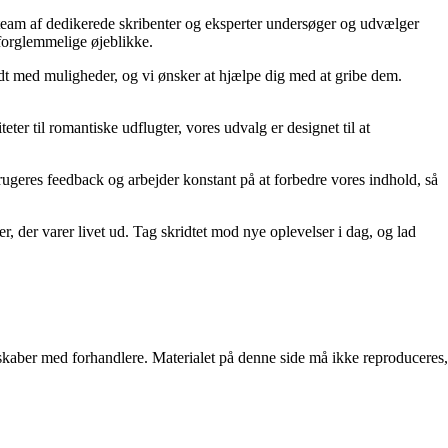
s team af dedikerede skribenter og eksperter undersøger og udvælger
 uforglemmelige øjeblikke.
yldt med muligheder, og vi ønsker at hjælpe dig med at gribe dem.
ter til romantiske udflugter, vores udvalg er designet til at
s brugeres feedback og arbejder konstant på at forbedre vores indhold, så
r, der varer livet ud. Tag skridtet mod nye oplevelser i dag, og lad
erskaber med forhandlere. Materialet på denne side må ikke reproduceres,