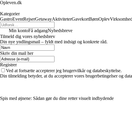
Opleven.dk
Kategorier
Gastro
Event
Rejser
Getaway
Aktiviteter
Gavekort
Børn
Oplev
Virksomhe
Min konto
Få adgang
Nyhedsbreve
Tilmeld dig vores nyhedsbrev
Din nye yndlingsmail – fyldt med indsigt og konkrete råd.
Skriv din mail her
Registrer
Ved at fortsætte accepterer jeg brugervilkår og databeskyttelse.
Din tilmelding betyder, at du accepterer vores brugerbetingelser og data
Spis med øjnene: Sådan gør du dine retter visuelt indbydende