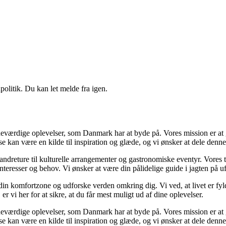
politik. Du kan let melde fra igen.
værdige oplevelser, som Danmark har at byde på. Vores mission er at gø
lse kan være en kilde til inspiration og glæde, og vi ønsker at dele denn
 vandreture til kulturelle arrangementer og gastronomiske eventyr. Vore
e interesser og behov. Vi ønsker at være din pålidelige guide i jagten på
af din komfortzone og udforske verden omkring dig. Vi ved, at livet er f
 vi her for at sikre, at du får mest muligt ud af dine oplevelser.
værdige oplevelser, som Danmark har at byde på. Vores mission er at gø
lse kan være en kilde til inspiration og glæde, og vi ønsker at dele denn