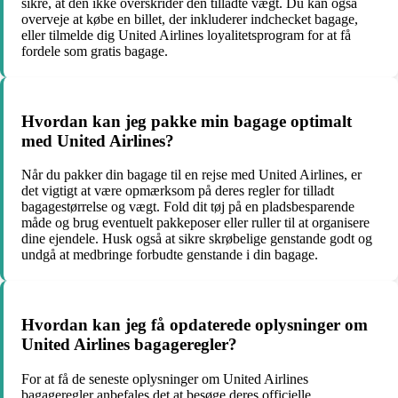
sikre, at den ikke overskrider den tilladte vægt. Du kan også
overveje at købe en billet, der inkluderer indchecket bagage,
eller tilmelde dig United Airlines loyalitetsprogram for at få
fordele som gratis bagage.
Hvordan kan jeg pakke min bagage optimalt
med United Airlines?
Når du pakker din bagage til en rejse med United Airlines, er
det vigtigt at være opmærksom på deres regler for tilladt
bagagestørrelse og vægt. Fold dit tøj på en pladsbesparende
måde og brug eventuelt pakkeposer eller ruller til at organisere
dine ejendele. Husk også at sikre skrøbelige genstande godt og
undgå at medbringe forbudte genstande i din bagage.
Hvordan kan jeg få opdaterede oplysninger om
United Airlines bagageregler?
For at få de seneste oplysninger om United Airlines
bagageregler anbefales det at besøge deres officielle