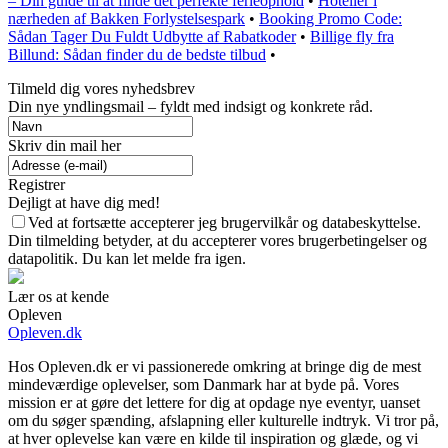
– Din guide til at finde det perfekte ferieophold
•
Hoteller i
nærheden af Bakken Forlystelsespark
•
Booking Promo Code:
Sådan Tager Du Fuldt Udbytte af Rabatkoder
•
Billige fly fra
Billund: Sådan finder du de bedste tilbud
•
Tilmeld dig vores nyhedsbrev
Din nye yndlingsmail – fyldt med indsigt og konkrete råd.
Skriv din mail her
Registrer
Dejligt at have dig med!
Ved at fortsætte accepterer jeg brugervilkår og databeskyttelse.
Din tilmelding betyder, at du accepterer vores brugerbetingelser og
datapolitik. Du kan let melde fra igen.
Lær os at kende
Opleven
Opleven.dk
Hos Opleven.dk er vi passionerede omkring at bringe dig de mest
mindeværdige oplevelser, som Danmark har at byde på. Vores
mission er at gøre det lettere for dig at opdage nye eventyr, uanset
om du søger spænding, afslapning eller kulturelle indtryk. Vi tror på,
at hver oplevelse kan være en kilde til inspiration og glæde, og vi