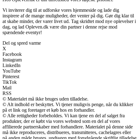
Vi inviterer dig til at udforske vores hjemmeside og lade dig
inspirere af de mange muligheder, der venter på dig. Gør dig klar til
at skabe minder, der varer livet ud. Tag skridtet mod nye oplevelser i
dag, og lad Opleven.dk være din partner i denne rejse mod
spændende eventyr!
Del og spred varme
X
Facebook
Instagram
LinkedIn
YouTube
Pinterest
TikTok
Mail
RSS
© Materialet må ikke bruges uden tilladelse.
© Alt indhold er beskyttet. Vi tjener muligvis penge, når du klikker
på et link og foretager et køb hos en forhandler.
© Alle rettigheder forbeholdes. Vi kan tjene en del af salget fra
produkter, der er købt via vores websted som en del af vores
affilierede partnerskaber med forhandlere. Materialet på denne side
må ikke reproduceres, distribueres, transmitteres, cachelagres eller
på anden måde bruges, undtagen med forudgående skriftlig tilladelse