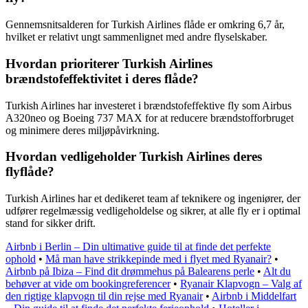
Gennemsnitsalderen for Turkish Airlines flåde er omkring 6,7 år,
hvilket er relativt ungt sammenlignet med andre flyselskaber.
Hvordan prioriterer Turkish Airlines
brændstofeffektivitet i deres flåde?
Turkish Airlines har investeret i brændstofeffektive fly som Airbus
A320neo og Boeing 737 MAX for at reducere brændstofforbruget
og minimere deres miljøpåvirkning.
Hvordan vedligeholder Turkish Airlines deres
flyflåde?
Turkish Airlines har et dedikeret team af teknikere og ingeniører, der
udfører regelmæssig vedligeholdelse og sikrer, at alle fly er i optimal
stand for sikker drift.
Airbnb i Berlin – Din ultimative guide til at finde det perfekte
ophold
•
Må man have strikkepinde med i flyet med Ryanair?
•
Airbnb på Ibiza – Find dit drømmehus på Balearens perle
•
Alt du
behøver at vide om bookingreferencer
•
Ryanair Klapvogn – Valg af
den rigtige klapvogn til din rejse med Ryanair
•
Airbnb i Middelfart