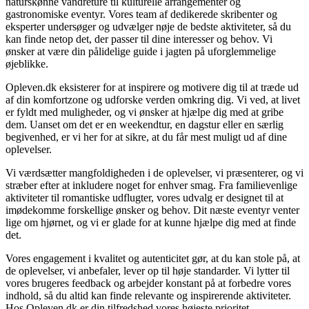
naturskønne vandreture til kulturelle arrangementer og
gastronomiske eventyr. Vores team af dedikerede skribenter og
eksperter undersøger og udvælger nøje de bedste aktiviteter, så du
kan finde netop det, der passer til dine interesser og behov. Vi
ønsker at være din pålidelige guide i jagten på uforglemmelige
øjeblikke.
Opleven.dk eksisterer for at inspirere og motivere dig til at træde ud
af din komfortzone og udforske verden omkring dig. Vi ved, at livet
er fyldt med muligheder, og vi ønsker at hjælpe dig med at gribe
dem. Uanset om det er en weekendtur, en dagstur eller en særlig
begivenhed, er vi her for at sikre, at du får mest muligt ud af dine
oplevelser.
Vi værdsætter mangfoldigheden i de oplevelser, vi præsenterer, og vi
stræber efter at inkludere noget for enhver smag. Fra familievenlige
aktiviteter til romantiske udflugter, vores udvalg er designet til at
imødekomme forskellige ønsker og behov. Dit næste eventyr venter
lige om hjørnet, og vi er glade for at kunne hjælpe dig med at finde
det.
Vores engagement i kvalitet og autenticitet gør, at du kan stole på, at
de oplevelser, vi anbefaler, lever op til høje standarder. Vi lytter til
vores brugeres feedback og arbejder konstant på at forbedre vores
indhold, så du altid kan finde relevante og inspirerende aktiviteter.
Hos Opleven.dk er din tilfredshed vores højeste prioritet.