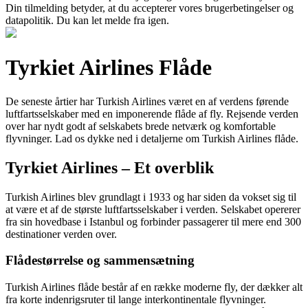
Din tilmelding betyder, at du accepterer vores brugerbetingelser og
datapolitik. Du kan let melde fra igen.
Tyrkiet Airlines Flåde
De seneste årtier har Turkish Airlines været en af verdens førende
luftfartsselskaber med en imponerende flåde af fly. Rejsende verden
over har nydt godt af selskabets brede netværk og komfortable
flyvninger. Lad os dykke ned i detaljerne om Turkish Airlines flåde.
Tyrkiet Airlines – Et overblik
Turkish Airlines blev grundlagt i 1933 og har siden da vokset sig til
at være et af de største luftfartsselskaber i verden. Selskabet opererer
fra sin hovedbase i Istanbul og forbinder passagerer til mere end 300
destinationer verden over.
Flådestørrelse og sammensætning
Turkish Airlines flåde består af en række moderne fly, der dækker alt
fra korte indenrigsruter til lange interkontinentale flyvninger.