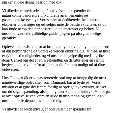
ønsker at dele denne passion med dig.
Vi tilbyder et bredt udvalg af oplevelser, der spænder fra
naturskønne vandreture til kulturelle arrangementer og
gastronomiske eventyr. Vores team af dedikerede skribenter og
eksperter undersøger og udvælger nøje de bedste aktiviteter, så du
kan finde netop det, der passer til dine interesser og behov. Vi
ønsker at være din pålidelige guide i jagten på uforglemmelige
øjeblikke.
Opleven.dk eksisterer for at inspirere og motivere dig til at træde ud
af din komfortzone og udforske verden omkring dig. Vi ved, at livet
er fyldt med muligheder, og vi ønsker at hjælpe dig med at gribe
dem. Uanset om det er en weekendtur, en dagstur eller en særlig
begivenhed, er vi her for at sikre, at du får mest muligt ud af dine
oplevelser.
Hos Opleven.dk er vi passionerede omkring at bringe dig de mest
mindeværdige oplevelser, som Danmark har at byde på. Vores
mission er at gøre det lettere for dig at opdage nye eventyr, uanset
om du søger spænding, afslapning eller kulturelle indtryk. Vi tror på,
at hver oplevelse kan være en kilde til inspiration og glæde, og vi
ønsker at dele denne passion med dig.
Vi tilbyder et bredt udvalg af oplevelser, der spænder fra