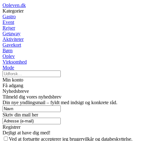
Opleven.dk
Kategorier
Gastro
Event
Rejser
Getaway
Aktiviteter
Gavekort
Børn
Oplev
Virksomhed
Mode
Min konto
Få adgang
Nyhedsbreve
Tilmeld dig vores nyhedsbrev
Din nye yndlingsmail – fyldt med indsigt og konkrete råd.
Skriv din mail her
Registrer
Dejligt at have dig med!
Ved at fortsætte accepterer jeg brugervilkår og databeskyttelse.