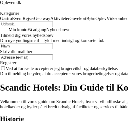
Opleven.dk
Kategorier
Gastro
Event
Rejser
Getaway
Aktiviteter
Gavekort
Børn
Oplev
Virksomhe
Min konto
Få adgang
Nyhedsbreve
Tilmeld dig vores nyhedsbrev
Din nye yndlingsmail – fyldt med indsigt og konkrete råd.
Skriv din mail her
Registrer
Ved at fortsætte accepterer jeg brugervilkår og databeskyttelse.
Din tilmelding betyder, at du accepterer vores brugerbetingelser og data
Scandic Hotels: Din Guide til 
Velkommen til vores guide om Scandic Hotels, hvor vi vil udforske alt,
hotelkæder og byder på et bredt udvalg af faciliteter og services til både
Historie