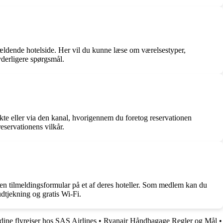
gældende hotelside. Her vil du kunne læse om værelsestyper,
 yderligere spørgsmål.
rekte eller via den kanal, hvorigennem du foretog reservationen
eservationens vilkår.
 en tilmeldingsformular på et af deres hoteller. Som medlem kan du
udtjekning og gratis Wi-Fi.
ine flyrejser hos SAS Airlines
•
Ryanair Håndbagage Regler og Mål
•