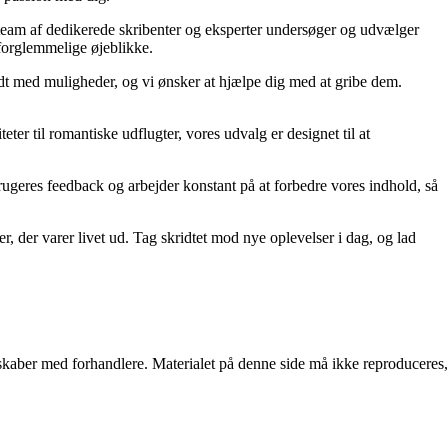
s team af dedikerede skribenter og eksperter undersøger og udvælger
 uforglemmelige øjeblikke.
yldt med muligheder, og vi ønsker at hjælpe dig med at gribe dem.
ter til romantiske udflugter, vores udvalg er designet til at
s brugeres feedback og arbejder konstant på at forbedre vores indhold, så
r, der varer livet ud. Tag skridtet mod nye oplevelser i dag, og lad
erskaber med forhandlere. Materialet på denne side må ikke reproduceres,