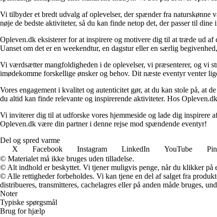
Vi tilbyder et bredt udvalg af oplevelser, der spænder fra naturskønne
nøje de bedste aktiviteter, så du kan finde netop det, der passer til din
Opleven.dk eksisterer for at inspirere og motivere dig til at træde ud 
Uanset om det er en weekendtur, en dagstur eller en særlig begivenhed, er
Vi værdsætter mangfoldigheden i de oplevelser, vi præsenterer, og vi stræ
imødekomme forskellige ønsker og behov. Dit næste eventyr venter lige 
Vores engagement i kvalitet og autenticitet gør, at du kan stole på, at de
du altid kan finde relevante og inspirerende aktiviteter. Hos Opleven.dk e
Vi inviterer dig til at udforske vores hjemmeside og lade dig inspirere a
Opleven.dk være din partner i denne rejse mod spændende eventyr!
Del og spred varme
X
Facebook
Instagram
LinkedIn
YouTube
Pin
© Materialet må ikke bruges uden tilladelse.
© Alt indhold er beskyttet. Vi tjener muligvis penge, når du klikker på e
© Alle rettigheder forbeholdes. Vi kan tjene en del af salget fra produk
distribueres, transmitteres, cachelagres eller på anden måde bruges, und
Noter
Typiske spørgsmål
Brug for hjælp