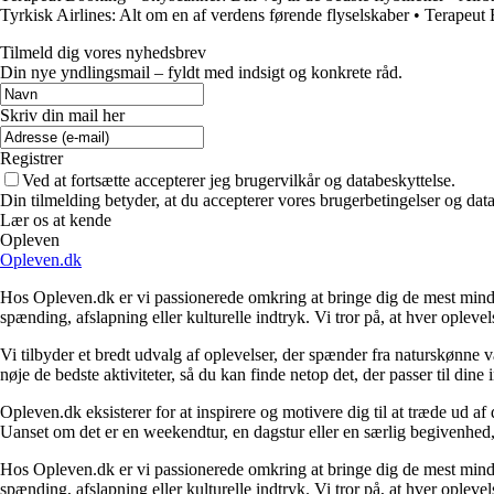
Tyrkisk Airlines: Alt om en af verdens førende flyselskaber
•
Terapeut
Tilmeld dig vores nyhedsbrev
Din nye yndlingsmail – fyldt med indsigt og konkrete råd.
Skriv din mail her
Registrer
Ved at fortsætte accepterer jeg brugervilkår og databeskyttelse.
Din tilmelding betyder, at du accepterer vores brugerbetingelser og data
Lær os at kende
Opleven
Opleven.dk
Hos Opleven.dk er vi passionerede omkring at bringe dig de mest minde
spænding, afslapning eller kulturelle indtryk. Vi tror på, at hver opleve
Vi tilbyder et bredt udvalg af oplevelser, der spænder fra naturskønne
nøje de bedste aktiviteter, så du kan finde netop det, der passer til din
Opleven.dk eksisterer for at inspirere og motivere dig til at træde ud 
Uanset om det er en weekendtur, en dagstur eller en særlig begivenhed, er
Hos Opleven.dk er vi passionerede omkring at bringe dig de mest minde
spænding, afslapning eller kulturelle indtryk. Vi tror på, at hver opleve