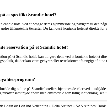
på et specifikt Scandic hotel?
ikt Scandic hotel ved at besøge deres hjemmeside og navigere til den på
 andre tilgængelige tjenester. Du kan også kontakte hotellet direkte for
de reservation på et Scandic hotel?
ation på et Scandic hotel, kan du gøre dette ved at kontakte hotellet di
politik, da der kan være gebyrer eller restriktioner afhængigt af dine r
oyalitetsprogram?
lmelde dig online på Scandic hotellers hjemmeside eller ved at udfylde
og rabatter samt nyde andre medlemsfordele som tidlig indtjekning, sen 
nb Login og Log Ind Vejledning
•
Delta Airlines
•
SAS Airlines: Book d