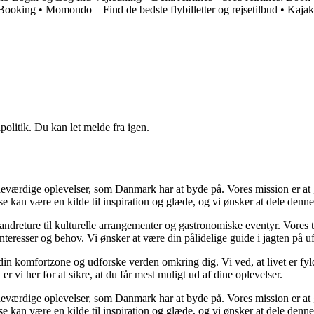
 Booking
•
Momondo – Find de bedste flybilletter og rejsetilbud
•
Kajak
politik. Du kan let melde fra igen.
værdige oplevelser, som Danmark har at byde på. Vores mission er at gø
lse kan være en kilde til inspiration og glæde, og vi ønsker at dele denn
 vandreture til kulturelle arrangementer og gastronomiske eventyr. Vore
e interesser og behov. Vi ønsker at være din pålidelige guide i jagten på
af din komfortzone og udforske verden omkring dig. Vi ved, at livet er f
 vi her for at sikre, at du får mest muligt ud af dine oplevelser.
værdige oplevelser, som Danmark har at byde på. Vores mission er at gø
lse kan være en kilde til inspiration og glæde, og vi ønsker at dele denn