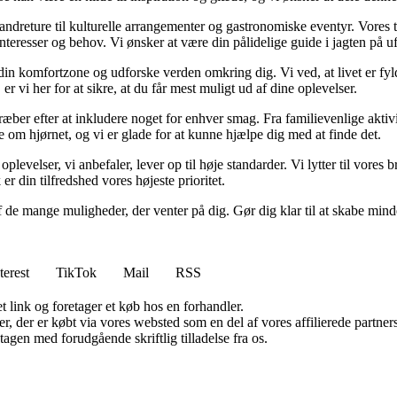
 vandreture til kulturelle arrangementer og gastronomiske eventyr. Vore
e interesser og behov. Vi ønsker at være din pålidelige guide i jagten på
af din komfortzone og udforske verden omkring dig. Vi ved, at livet er f
 vi her for at sikre, at du får mest muligt ud af dine oplevelser.
ber efter at inkludere noget for enhver smag. Fra familievenlige aktivite
om hjørnet, og vi er glade for at kunne hjælpe dig med at finde det.
 oplevelser, vi anbefaler, lever op til høje standarder. Vi lytter til vore
r din tilfredshed vores højeste prioritet.
f de mange muligheder, der venter på dig. Gør dig klar til at skabe minde
terest
TikTok
Mail
RSS
t link og foretager et køb hos en forhandler.
ter, der er købt via vores websted som en del af vores affilierede partn
tagen med forudgående skriftlig tilladelse fra os.