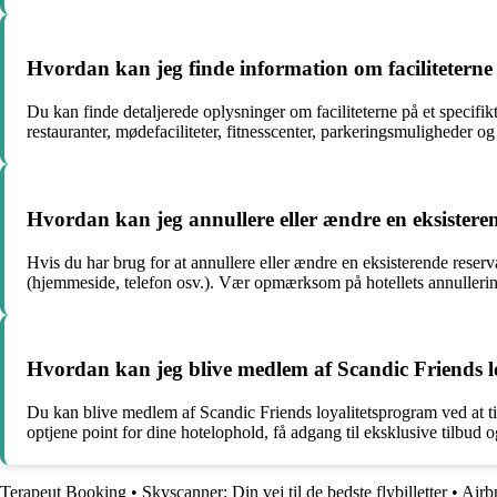
Hvordan kan jeg finde information om faciliteterne 
Du kan finde detaljerede oplysninger om faciliteterne på et specif
restauranter, mødefaciliteter, fitnesscenter, parkeringsmuligheder og
Hvordan kan jeg annullere eller ændre en eksisteren
Hvis du har brug for at annullere eller ændre en eksisterende reserv
(hjemmeside, telefon osv.). Vær opmærksom på hotellets annullerings
Hvordan kan jeg blive medlem af Scandic Friends l
Du kan blive medlem af Scandic Friends loyalitetsprogram ved at ti
optjene point for dine hotelophold, få adgang til eksklusive tilbud 
Terapeut Booking
•
Skyscanner: Din vej til de bedste flybilletter
•
Airb