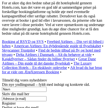
For at sikre dig den bedste rabat på dit hotelophold gennem
Hotels.com, kan det være en god idé at sammenligne priser på
forskellige bookingplatforme og holde øje med eventuelle
kampagnetilbud eller særlige rabatter. Derudover kan du også
overveje at booke i god tid eller i lavsæsonen, da priserne ofte kan
være lavere i disse perioder. Ved at være opmærksom og undersøge
dine muligheder grundigt, kan du øge dine chancer for at få den
bedste rabat på dit næste hotelophold gennem Hotels.com.
Booking af RSYD og SVS
•
Freebird Airlines – Din vej til frihed i
luften
•
American Airlines: En dybdegående guide til flyselskabet
•
Skyscanner Trustpilot
•
Find de bedste tilbud på fly og hotel med
trivago
•
Delta Airlines i Danmark – Alt du behøver at vide
•
Kajakflyrejser – Sådan finder du billige flyrejser
•
Great Dane
Airlines – Din guide til det danske flyselskab
•
The Luxury
Collection Hotels – En eksklusiv oplevelse
•
Alt hvad du har brug
for at vide om ÆrøXpressen Booking
•
Tilmeld dig vores nyhedsbrev
Din nye yndlingsmail – fyldt med indsigt og konkrete råd.
Skriv din mail her
Registrer
Dejligt at have dig med!