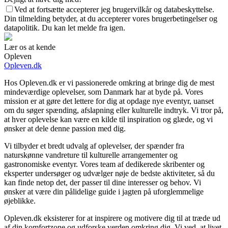
Ved at fortsætte accepterer jeg brugervilkår og databeskyttelse.
Din tilmelding betyder, at du accepterer vores brugerbetingelser og
datapolitik. Du kan let melde fra igen.
Lær os at kende
Opleven
Opleven.dk
Hos Opleven.dk er vi passionerede omkring at bringe dig de mest
mindeværdige oplevelser, som Danmark har at byde på. Vores
mission er at gøre det lettere for dig at opdage nye eventyr, uanset
om du søger spænding, afslapning eller kulturelle indtryk. Vi tror på,
at hver oplevelse kan være en kilde til inspiration og glæde, og vi
ønsker at dele denne passion med dig.
Vi tilbyder et bredt udvalg af oplevelser, der spænder fra
naturskønne vandreture til kulturelle arrangementer og
gastronomiske eventyr. Vores team af dedikerede skribenter og
eksperter undersøger og udvælger nøje de bedste aktiviteter, så du
kan finde netop det, der passer til dine interesser og behov. Vi
ønsker at være din pålidelige guide i jagten på uforglemmelige
øjeblikke.
Opleven.dk eksisterer for at inspirere og motivere dig til at træde ud
af din komfortzone og udforske verden omkring dig. Vi ved, at livet