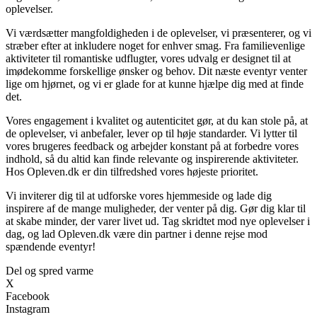
oplevelser.
Vi værdsætter mangfoldigheden i de oplevelser, vi præsenterer, og vi
stræber efter at inkludere noget for enhver smag. Fra familievenlige
aktiviteter til romantiske udflugter, vores udvalg er designet til at
imødekomme forskellige ønsker og behov. Dit næste eventyr venter
lige om hjørnet, og vi er glade for at kunne hjælpe dig med at finde
det.
Vores engagement i kvalitet og autenticitet gør, at du kan stole på, at
de oplevelser, vi anbefaler, lever op til høje standarder. Vi lytter til
vores brugeres feedback og arbejder konstant på at forbedre vores
indhold, så du altid kan finde relevante og inspirerende aktiviteter.
Hos Opleven.dk er din tilfredshed vores højeste prioritet.
Vi inviterer dig til at udforske vores hjemmeside og lade dig
inspirere af de mange muligheder, der venter på dig. Gør dig klar til
at skabe minder, der varer livet ud. Tag skridtet mod nye oplevelser i
dag, og lad Opleven.dk være din partner i denne rejse mod
spændende eventyr!
Del og spred varme
X
Facebook
Instagram