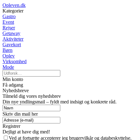
Opleven.dk
Kategorier
Gastro
Event
Rejser
Getaway
Aktiviteter
Gavekort
Børn
Oplev
Virksomhed
Mode
Min konto
Få adgang
Nyhedsbreve
Tilmeld dig vores nyhedsbrev
Din nye yndlingsmail – fyldt med indsigt og konkrete råd.
Skriv din mail her
Registrer
Dejligt at have dig med!
Ved at fortsætte accepterer jeg brugervilkår og databeskyttelse.