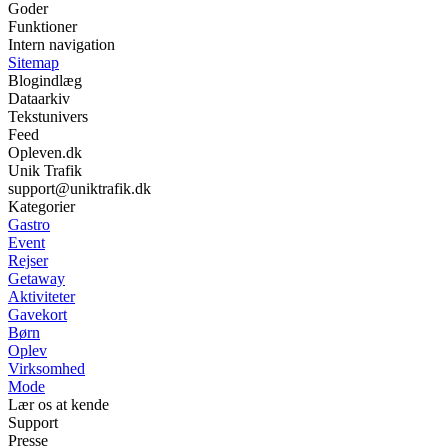
Goder
Funktioner
Intern navigation
Sitemap
Blogindlæg
Dataarkiv
Tekstunivers
Feed
Opleven.dk
Unik Trafik
support@uniktrafik.dk
Kategorier
Gastro
Event
Rejser
Getaway
Aktiviteter
Gavekort
Børn
Oplev
Virksomhed
Mode
Lær os at kende
Support
Presse