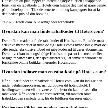
Uanset om du planlægger en forretningsrejse eller en afslappende
ferie, kan en rabatkode til Hotels.com hjælpe dig med at spare penge
på dit hotelophold. Tjek de seneste tilbud og kampagner for at få
den bedste pris på din booking!
© 2023 Hotels.com. Alle rettigheder forbeholdt.
Hvordan kan man finde rabatkoder til Hotels.com?
Der er flere måder at finde rabatkoder til Hotels.com. En af de mest
effektive metoder er at tilmelde sig Hotels.coms nyhedsbrev, hvor de
ofte sender eksklusive tilbud og rabatkoder ud til deres abonnenter.
Derudover kan man også følge Hotels.com på sociale medier eller
besøge rabatwebsites, der specialiserer sig i at samle rabatkoder til
forskellige online butikker, herunder Hotels.com.
Hvordan indløser man en rabatkode på Hotels.com?
Når du har fundet en rabatkode til Hotels.com, kan du indløse den
under betalingsprocessen, når du booker dit hotelophold. I
betalingssektionen vil der være et felt, hvor du kan indtaste din
rabatkode. Når koden er indtastet korrekt, vil rabatten blive
fratrukket den samlede pris, før du fuldfører din reservation.
Er der specifikke betingelser, man skal være