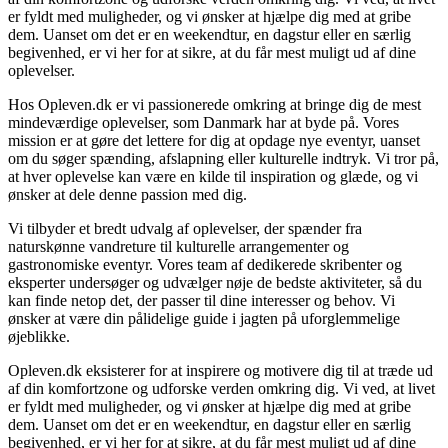
er fyldt med muligheder, og vi ønsker at hjælpe dig med at gribe
dem. Uanset om det er en weekendtur, en dagstur eller en særlig
begivenhed, er vi her for at sikre, at du får mest muligt ud af dine
oplevelser.
Hos Opleven.dk er vi passionerede omkring at bringe dig de mest
mindeværdige oplevelser, som Danmark har at byde på. Vores
mission er at gøre det lettere for dig at opdage nye eventyr, uanset
om du søger spænding, afslapning eller kulturelle indtryk. Vi tror på,
at hver oplevelse kan være en kilde til inspiration og glæde, og vi
ønsker at dele denne passion med dig.
Vi tilbyder et bredt udvalg af oplevelser, der spænder fra
naturskønne vandreture til kulturelle arrangementer og
gastronomiske eventyr. Vores team af dedikerede skribenter og
eksperter undersøger og udvælger nøje de bedste aktiviteter, så du
kan finde netop det, der passer til dine interesser og behov. Vi
ønsker at være din pålidelige guide i jagten på uforglemmelige
øjeblikke.
Opleven.dk eksisterer for at inspirere og motivere dig til at træde ud
af din komfortzone og udforske verden omkring dig. Vi ved, at livet
er fyldt med muligheder, og vi ønsker at hjælpe dig med at gribe
dem. Uanset om det er en weekendtur, en dagstur eller en særlig
begivenhed, er vi her for at sikre, at du får mest muligt ud af dine