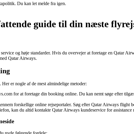
apolitik. Du kan let melde fra igen.
tende guide til din næste flyrej
service og høje standarder. Hvis du overvejer at foretage en Qatar Airw
e med Qatar Airways.
ing
 Her er nogle af de mest almindelige metoder:
.com for at foretage din booking online. Du kan nemt søge efter tilgæn
em forskellige online rejseportaler. Søg efter Qatar Airways flight boo
elefon, kan du altid kontakte Qatar Airways kundeservice for assistance
meside
du nyde følgende fordele: