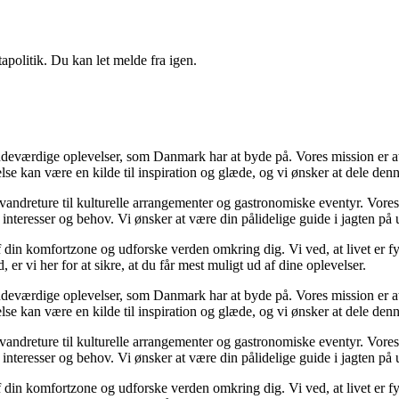
apolitik. Du kan let melde fra igen.
eværdige oplevelser, som Danmark har at byde på. Vores mission er at g
velse kan være en kilde til inspiration og glæde, og vi ønsker at dele de
e vandreture til kulturelle arrangementer og gastronomiske eventyr. Vor
ne interesser og behov. Vi ønsker at være din pålidelige guide i jagten p
 af din komfortzone og udforske verden omkring dig. Vi ved, at livet er 
er vi her for at sikre, at du får mest muligt ud af dine oplevelser.
eværdige oplevelser, som Danmark har at byde på. Vores mission er at g
velse kan være en kilde til inspiration og glæde, og vi ønsker at dele de
e vandreture til kulturelle arrangementer og gastronomiske eventyr. Vor
ne interesser og behov. Vi ønsker at være din pålidelige guide i jagten p
 af din komfortzone og udforske verden omkring dig. Vi ved, at livet er 