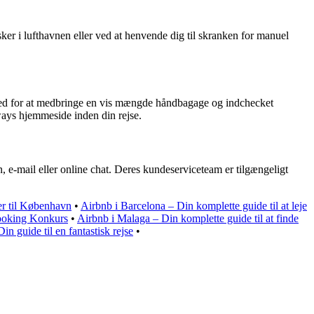
ker i lufthavnen eller ved at henvende dig til skranken for manuel
ighed for at medbringe en vis mængde håndbagage og indchecket
ways hjemmeside inden din rejse.
 e-mail eller online chat. Deres kundeserviceteam er tilgængeligt
ser til København
•
Airbnb i Barcelona – Din komplette guide til at leje
ooking Konkurs
•
Airbnb i Malaga – Din komplette guide til at finde
in guide til en fantastisk rejse
•