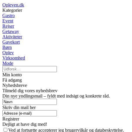
Opleven.dk
Kategorier
Gastro
Event
Rejser
Getaway
Aktiviteter
Gavekort
Børn
Oplev
Virksomhed
Mode
Min konto
Få adgang
Nyhedsbreve
Tilmeld dig vores nyhedsbrev
Din nye yndlingsmail – fyldt med indsigt og konkrete råd.
Skriv din mail her
Registrer
Dejligt at have dig med!
Ved at fortsætte accepterer jeg brugervilkår og databeskyttelse.