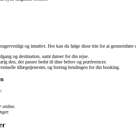
rvenligt og intuitivt. Her kan du følge disse trin for at gennemføre 
fgang og destination, samt datoer for din rejse.
lg den, der passer bedst til dine behov og præferencer.
ntuelle tillægstjenester, og foretag betalingen for din booking.
om
:
 online.
nger.
er