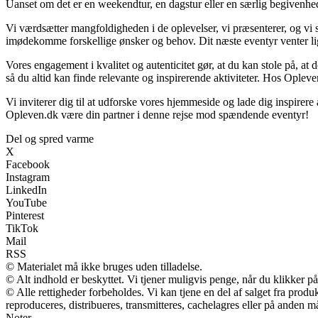
Uanset om det er en weekendtur, en dagstur eller en særlig begivenhed, 
Vi værdsætter mangfoldigheden i de oplevelser, vi præsenterer, og vi st
imødekomme forskellige ønsker og behov. Dit næste eventyr venter lige
Vores engagement i kvalitet og autenticitet gør, at du kan stole på, at d
så du altid kan finde relevante og inspirerende aktiviteter. Hos Opleven
Vi inviterer dig til at udforske vores hjemmeside og lade dig inspirere
Opleven.dk være din partner i denne rejse mod spændende eventyr!
Del og spred varme
X
Facebook
Instagram
LinkedIn
YouTube
Pinterest
TikTok
Mail
RSS
© Materialet må ikke bruges uden tilladelse.
© Alt indhold er beskyttet. Vi tjener muligvis penge, når du klikker på
© Alle rettigheder forbeholdes. Vi kan tjene en del af salget fra prod
reproduceres, distribueres, transmitteres, cachelagres eller på anden m
Noter