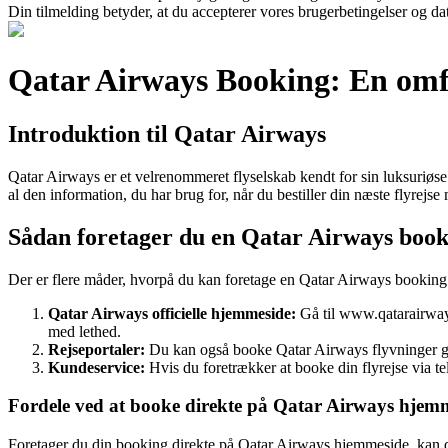
Din tilmelding betyder, at du accepterer vores brugerbetingelser og dat
Qatar Airways Booking: En omfat
Introduktion til Qatar Airways
Qatar Airways er et velrenommeret flyselskab kendt for sin luksuriøse 
al den information, du har brug for, når du bestiller din næste flyrejs
Sådan foretager du en Qatar Airways book
Der er flere måder, hvorpå du kan foretage en Qatar Airways booking.
Qatar Airways officielle hjemmeside:
Gå til www.qatarairways
med lethed.
Rejseportaler:
Du kan også booke Qatar Airways flyvninger genn
Kundeservice:
Hvis du foretrækker at booke din flyrejse via t
Fordele ved at booke direkte på Qatar Airways hjem
Foretager du din booking direkte på Qatar Airways hjemmeside, kan 