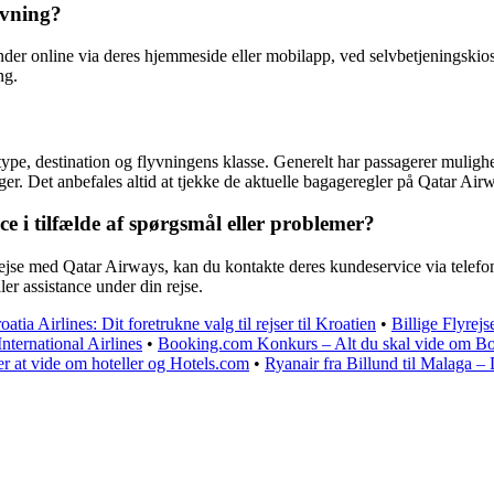
yvning?
nder online via deres hjemmeside eller mobilapp, ved selvbetjeningskios
ng.
ttype, destination og flyvningens klasse. Generelt har passagerer mul
r. Det anbefales altid at tjekke de aktuelle bagageregler på Qatar Air
 i tilfælde af spørgsmål eller problemer?
ejse med Qatar Airways, kan du kontakte deres kundeservice via telefon,
er assistance under din rejse.
oatia Airlines: Dit foretrukne valg til rejser til Kroatien
•
Billige Flyrej
nternational Airlines
•
Booking.com Konkurs – Alt du skal vide om B
r at vide om hoteller og Hotels.com
•
Ryanair fra Billund til Malaga – D