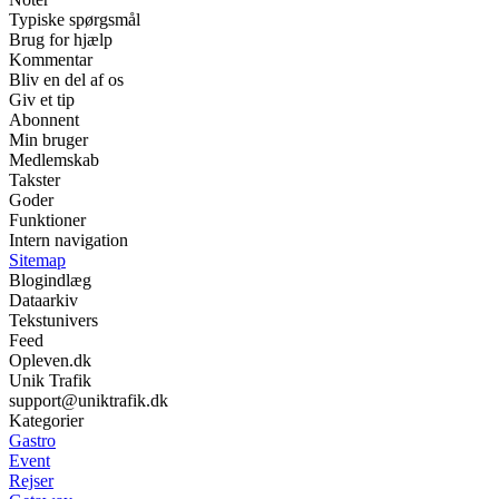
Typiske spørgsmål
Brug for hjælp
Kommentar
Bliv en del af os
Giv et tip
Abonnent
Min bruger
Medlemskab
Takster
Goder
Funktioner
Intern navigation
Sitemap
Blogindlæg
Dataarkiv
Tekstunivers
Feed
Opleven.dk
Unik Trafik
support@uniktrafik.dk
Kategorier
Gastro
Event
Rejser