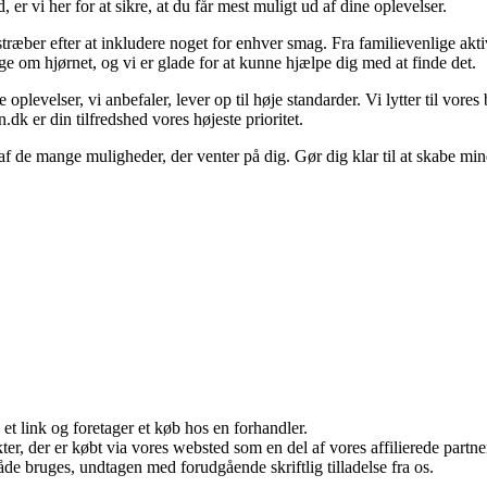
er vi her for at sikre, at du får mest muligt ud af dine oplevelser.
ræber efter at inkludere noget for enhver smag. Fra familievenlige aktivit
 om hjørnet, og vi er glade for at kunne hjælpe dig med at finde det.
e oplevelser, vi anbefaler, lever op til høje standarder. Vi lytter til vo
.dk er din tilfredshed vores højeste prioritet.
 af de mange muligheder, der venter på dig. Gør dig klar til at skabe min
 et link og foretager et køb hos en forhandler.
ukter, der er købt via vores websted som en del af vores affilierede par
åde bruges, undtagen med forudgående skriftlig tilladelse fra os.