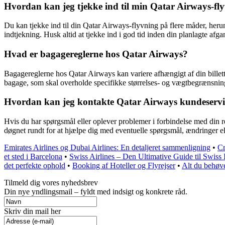
Hvordan kan jeg tjekke ind til min Qatar Airways-fl
Du kan tjekke ind til din Qatar Airways-flyvning på flere måder, heru
indtjekning. Husk altid at tjekke ind i god tid inden din planlagte afga
Hvad er bagagereglerne hos Qatar Airways?
Bagagereglerne hos Qatar Airways kan variere afhængigt af din bille
bagage, som skal overholde specifikke størrelses- og vægtbegrænsninge
Hvordan kan jeg kontakte Qatar Airways kundeservice
Hvis du har spørgsmål eller oplever problemer i forbindelse med din r
døgnet rundt for at hjælpe dig med eventuelle spørgsmål, ændringer ell
Emirates Airlines og Dubai Airlines: En detaljeret sammenligning
•
Cr
et sted i Barcelona
•
Swiss Airlines – Den Ultimative Guide til Swiss I
det perfekte ophold
•
Booking af Hoteller og Flyrejser
•
Alt du behøve
Tilmeld dig vores nyhedsbrev
Din nye yndlingsmail – fyldt med indsigt og konkrete råd.
Skriv din mail her