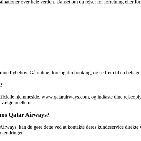
inationer over hele verden. Uanset om du rejser for forretning eller for
ne flybehov. Gå online, foretag din booking, og se frem til en behage
s?
icielle hjemmeside, www.qatarairways.com, og indtaste dine rejseoplysni
n vælge imellem.
hos Qatar Airways?
 Airways, kan du gøre dette ved at kontakte deres kundeservice direkte
or ændringen.