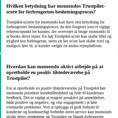
Hvilken betydning har momondos Trustpilot-
score for forbrugernes beslutningsproces?
Trustpilot-scoren for momondo kan have stor betydning for
forbrugernes beslutningsproces, da den fungerer som et vigtigt
referencepunkt for kunder, der overvejer at bruge momondo til
at booke deres rejser. En høj Trustpilot-score kan skabe tillid og
tryghed hos forbrugerne, mens en lav score kan skabe tvivl og
muligvis føre til, at kunder vælger en anden rejseplatform.
Hvordan kan momondo aktivt arbejde på at
opretholde en positiv tilstedeværelse på
Trustpilot?
For at opretholde en positiv tilstedeværelse på Trustpilot bør
momondo prioritere kundetilfredshed og lytte til kundernes
feedback. Det er vigtigt at reagere proaktivt på anmeldelser,
både positive og negative, og vise engagement i at løse
eventuelle problemer. Ved at opbygge et godt forhold til
kunderne og kontinuerligt forbedre deres service kan momondo
styrke deres omdømme på Trustpilot og blandt forbrugerne