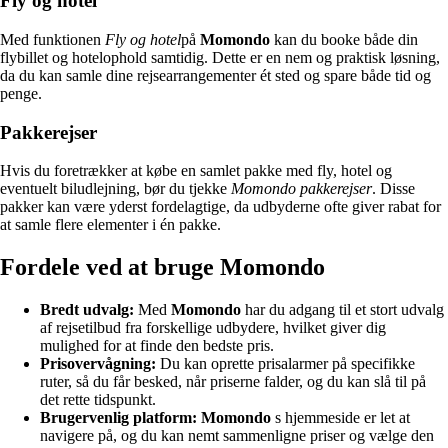
Fly og hotel
Med funktionen
Fly og hotel
på
Momondo
kan du booke både din
flybillet og hotelophold samtidig. Dette er en nem og praktisk løsning,
da du kan samle dine rejsearrangementer ét sted og spare både tid og
penge.
Pakkerejser
Hvis du foretrækker at købe en samlet pakke med fly, hotel og
eventuelt biludlejning, bør du tjekke
Momondo pakkerejser
. Disse
pakker kan være yderst fordelagtige, da udbyderne ofte giver rabat for
at samle flere elementer i én pakke.
Fordele ved at bruge Momondo
Bredt udvalg:
Med
Momondo
har du adgang til et stort udvalg
af rejsetilbud fra forskellige udbydere, hvilket giver dig
mulighed for at finde den bedste pris.
Prisovervågning:
Du kan oprette prisalarmer på specifikke
ruter, så du får besked, når priserne falder, og du kan slå til på
det rette tidspunkt.
Brugervenlig platform:
Momondo
s hjemmeside er let at
navigere på, og du kan nemt sammenligne priser og vælge den