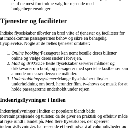
et af de mest foretrukne valg for rejsende med
budgetbegrænsninger.
Tjenester og faciliteter
Indiske flyselskaber tilbyder en bred vifte af tjenester og faciliteter for
at imødekomme passagerernes behov og sikre en behagelig
flyoplevelse. Nogle af de fælles tjenester omfatter:
Online booking:
Passagerer kan nemt bestille deres billetter
online og vælge deres sæder i forvejen.
Mad og drikke:
De fleste flyselskaber serverer måltider og
drikkevarer om bord, og passagerer med specielle kostbehov kan
anmode om skræddersyede måltider.
Underholdningssystemer:
Mange flyselskaber tilbyder
underholdning om bord, herunder film, tv-shows og musik for at
holde passagererne underholdt under rejsen.
Indenrigsflyvninger i Indien
Indenrigsflyvninger i Indien er populære blandt både
forretningsrejsende og turister, da de giver en praktisk og effektiv måde
at rejse rundt i landet på. Med flere flyselskaber, der opererer
indenrigsflyvninger, har rejsende et bredt udvalg af valgmuligheder og