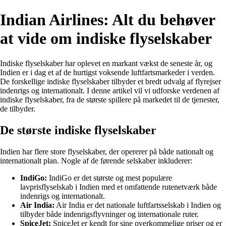
Indian Airlines: Alt du behøver
at vide om indiske flyselskaber
Indiske flyselskaber har oplevet en markant vækst de seneste år, og
Indien er i dag et af de hurtigst voksende luftfartsmarkeder i verden.
De forskellige indiske flyselskaber tilbyder et bredt udvalg af flyrejser
indenrigs og internationalt. I denne artikel vil vi udforske verdenen af
indiske flyselskaber, fra de største spillere på markedet til de tjenester,
de tilbyder.
De største indiske flyselskaber
Indien har flere store flyselskaber, der opererer på både nationalt og
internationalt plan. Nogle af de førende selskaber inkluderer:
IndiGo:
IndiGo er det største og mest populære
lavprisflyselskab i Indien med et omfattende rutenetværk både
indenrigs og internationalt.
Air India:
Air India er det nationale luftfartsselskab i Indien og
tilbyder både indenrigsflyvninger og internationale ruter.
SpiceJet:
SpiceJet er kendt for sine overkommelige priser og er