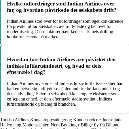
Hvilke udfordringer stod Indian Airlines over
for, og hvordan påvirkede det selskabets drift?
Indian Airlines stod over for udfordringer som øget konkurrence
fra private luftfartsselskaber, ældre flyflåde og behovet for
modernisering. Disse faktorer påvirkede selskabets drift og
konkurrenceevne på markedet.
Hvordan har Indian Airlines arv påvirket den
indiske luftfartsindustri, og hvad er dets
eftermæle i dag?
Indian Airlines arv som et af Indiens første luftfartsselskaber har
haft en betydelig indflydelse på den indiske luftfartsindustri og
dens udvikling. Selvom selskabet ikke længere eksisterer som
en separat enhed, er dets eftermæle stadig synligt i Indiens
luftfartshistorie og bidrag til branchen.
Turkish Airlines Kontaktoplysninger og Kundeservice
•
Juelsminde
Hallerne og Motionscenter: Nem Booking
•
Billige fly fra Billund: