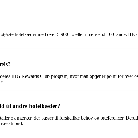
ns største hotelkæder med over 5.900 hoteller i mere end 100 lande. I
tels?
 deres IHG Rewards Club-program, hvor man optjener point for hver overn
le.
ld til andre hotelkæder?
oteller og mærker, der passer til forskellige behov og præferencer. De
sive tilbud.