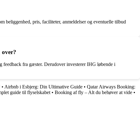
eliggenhed, pris, faciliteter, anmeldelser og eventuelle tilbud
n over?
 og feedback fra gæster. Derudover investerer IHG løbende i
y
•
Airbnb i Esbjerg: Din Ultimative Guide
•
Qatar Airways Booking:
let guide til flyselskabet
•
Booking af fly – Alt du behøver at vide
•