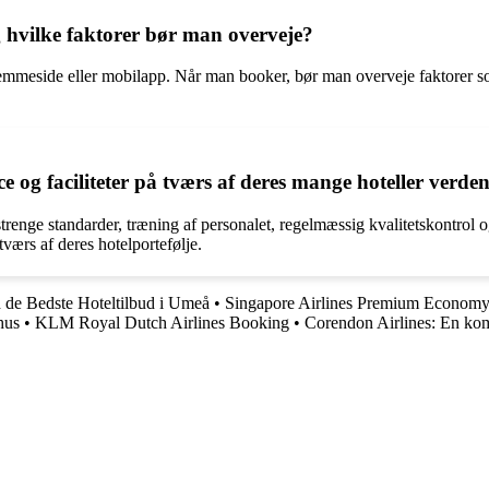
 hvilke faktorer bør man overveje?
meside eller mobilapp. Når man booker, bør man overveje faktorer som b
e og faciliteter på tværs af deres mange hoteller verde
 strenge standarder, træning af personalet, regelmæssig kvalitetskontrol
værs af deres hotelportefølje.
 de Bedste Hoteltilbud i Umeå
•
Singapore Airlines Premium Econom
hus
•
KLM Royal Dutch Airlines Booking
•
Corendon Airlines: En komp