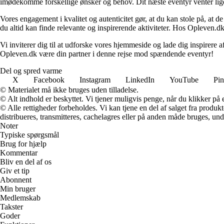
imødekomme forskellige ønsker og behov. Dit næste eventyr venter lige 
Vores engagement i kvalitet og autenticitet gør, at du kan stole på, at de
du altid kan finde relevante og inspirerende aktiviteter. Hos Opleven.dk e
Vi inviterer dig til at udforske vores hjemmeside og lade dig inspirere a
Opleven.dk være din partner i denne rejse mod spændende eventyr!
Del og spred varme
X
Facebook
Instagram
LinkedIn
YouTube
Pin
© Materialet må ikke bruges uden tilladelse.
© Alt indhold er beskyttet. Vi tjener muligvis penge, når du klikker på e
© Alle rettigheder forbeholdes. Vi kan tjene en del af salget fra produk
distribueres, transmitteres, cachelagres eller på anden måde bruges, und
Noter
Typiske spørgsmål
Brug for hjælp
Kommentar
Bliv en del af os
Giv et tip
Abonnent
Min bruger
Medlemskab
Takster
Goder