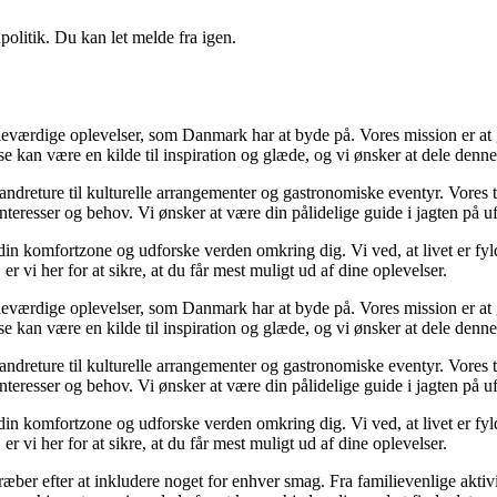
politik. Du kan let melde fra igen.
værdige oplevelser, som Danmark har at byde på. Vores mission er at gø
lse kan være en kilde til inspiration og glæde, og vi ønsker at dele denn
 vandreture til kulturelle arrangementer og gastronomiske eventyr. Vore
e interesser og behov. Vi ønsker at være din pålidelige guide i jagten på
af din komfortzone og udforske verden omkring dig. Vi ved, at livet er f
 vi her for at sikre, at du får mest muligt ud af dine oplevelser.
værdige oplevelser, som Danmark har at byde på. Vores mission er at gø
lse kan være en kilde til inspiration og glæde, og vi ønsker at dele denn
 vandreture til kulturelle arrangementer og gastronomiske eventyr. Vore
e interesser og behov. Vi ønsker at være din pålidelige guide i jagten på
af din komfortzone og udforske verden omkring dig. Vi ved, at livet er f
 vi her for at sikre, at du får mest muligt ud af dine oplevelser.
ber efter at inkludere noget for enhver smag. Fra familievenlige aktivite