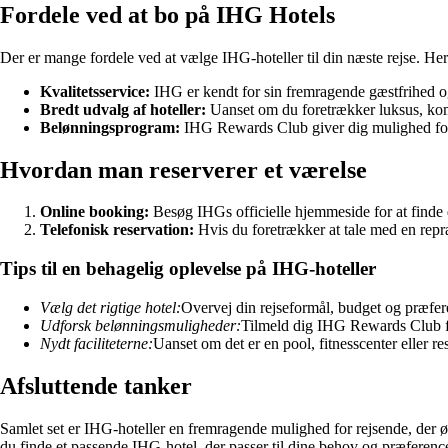
Fordele ved at bo på IHG Hotels
Der er mange fordele ved at vælge IHG-hoteller til din næste rejse. Her
Kvalitetsservice:
IHG er kendt for sin fremragende gæstfrihed og 
Bredt udvalg af hoteller:
Uanset om du foretrækker luksus, kom
Belønningsprogram:
IHG Rewards Club giver dig mulighed for at
Hvordan man reserverer et værelse
Online booking:
Besøg IHGs officielle hjemmeside for at finde d
Telefonisk reservation:
Hvis du foretrækker at tale med en repræ
Tips til en behagelig oplevelse på IHG-hoteller
Vælg det rigtige hotel:
Overvej din rejseformål, budget og præfere
Udforsk belønningsmuligheder:
Tilmeld dig IHG Rewards Club for
Nydt faciliteterne:
Uanset om det er en pool, fitnesscenter eller res
Afsluttende tanker
Samlet set er IHG-hoteller en fremragende mulighed for rejsende, der øns
du finde et passende IHG-hotel, der passer til dine behov og præference