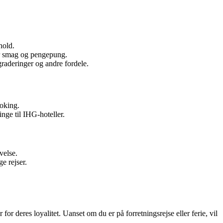
hold.
er smag og pengepung.
graderinger og andre fordele.
ooking.
nge til IHG-hoteller.
velse.
e rejser.
r deres loyalitet. Uanset om du er på forretningsrejse eller ferie, vil