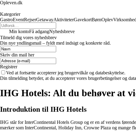
Opleven.dk
Kategorier
Gastro
Event
Rejser
Getaway
Aktiviteter
Gavekort
Børn
Oplev
Virksomhe
Min konto
Få adgang
Nyhedsbreve
Tilmeld dig vores nyhedsbrev
Din nye yndlingsmail – fyldt med indsigt og konkrete råd.
Skriv din mail her
Registrer
Ved at fortsætte accepterer jeg brugervilkår og databeskyttelse.
Din tilmelding betyder, at du accepterer vores brugerbetingelser og data
IHG Hotels: Alt du behøver at v
Introduktion til IHG Hotels
IHG står for InterContinental Hotels Group og er en af verdens førend
mærker som InterContinental, Holiday Inn, Crowne Plaza og mange fle