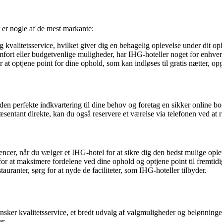
 er nogle af de mest markante:
kvalitetsservice, hvilket giver dig en behagelig oplevelse under dit op
fort eller budgetvenlige muligheder, har IHG-hoteller noget for enhv
 optjene point for dine ophold, som kan indløses til gratis nætter, op
en perfekte indkvartering til dine behov og foretag en sikker online b
sentant direkte, kan du også reservere et værelse via telefonen ved at ri
ncer, når du vælger et IHG-hotel for at sikre dig den bedst mulige ople
 at maksimere fordelene ved dine ophold og optjene point til fremtidig
tauranter, sørg for at nyde de faciliteter, som IHG-hoteller tilbyder.
ker kvalitetsservice, et bredt udvalg af valgmuligheder og belønninger fo
r.