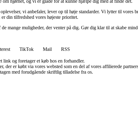
om hjørnet, og vi er glade for at kunne hjælpe dig med at finde det.
 oplevelser, vi anbefaler, lever op til høje standarder. Vi lytter til vore
r din tilfredshed vores højeste prioritet.
f de mange muligheder, der venter på dig. Gør dig klar til at skabe minde
terest
TikTok
Mail
RSS
t link og foretager et køb hos en forhandler.
ter, der er købt via vores websted som en del af vores affilierede partn
tagen med forudgående skriftlig tilladelse fra os.