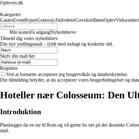
Opleven.dk
Kategorier
Gastro
Event
Rejser
Getaway
Aktiviteter
Gavekort
Børn
Oplev
Virksomhe
Min konto
Få adgang
Nyhedsbreve
Tilmeld dig vores nyhedsbrev
Din nye yndlingsmail – fyldt med indsigt og konkrete råd.
Skriv din mail her
Registrer
Ved at fortsætte accepterer jeg brugervilkår og databeskyttelse.
Din tilmelding betyder, at du accepterer vores brugerbetingelser og data
Hoteller nær Colosseum: Den Ul
Introduktion
Planlægger du en tur til Rom og vil gerne bo tæt på det ikoniske Coloss
stad.