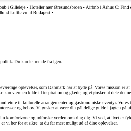
bnb i Gilleleje
•
Hoteller nær Øresundsbroen
•
Airbnb i Århus C: Find 
illund Lufthavn til Budapest
•
politik. Du kan let melde fra igen.
værdige oplevelser, som Danmark har at byde på. Vores mission er at gø
lse kan være en kilde til inspiration og glæde, og vi ønsker at dele denn
 vandreture til kulturelle arrangementer og gastronomiske eventyr. Vore
e interesser og behov. Vi ønsker at være din pålidelige guide i jagten på
af din komfortzone og udforske verden omkring dig. Vi ved, at livet er f
 vi her for at sikre, at du får mest muligt ud af dine oplevelser.