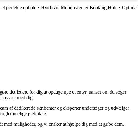
det perfekte ophold
•
Hvidovre Motionscenter Booking Hold
•
Optimal
re det lettere for dig at opdage nye eventyr, uanset om du søger
e passion med dig.
s team af dedikerede skribenter og eksperter undersøger og udvælger
 uforglemmelige øjeblikke.
yldt med muligheder, og vi ønsker at hjælpe dig med at gribe dem.