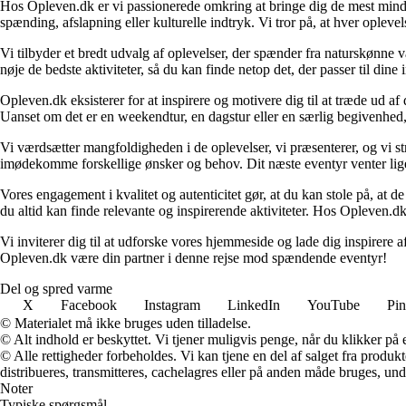
Hos Opleven.dk er vi passionerede omkring at bringe dig de mest minde
spænding, afslapning eller kulturelle indtryk. Vi tror på, at hver opleve
Vi tilbyder et bredt udvalg af oplevelser, der spænder fra naturskønne
nøje de bedste aktiviteter, så du kan finde netop det, der passer til din
Opleven.dk eksisterer for at inspirere og motivere dig til at træde ud 
Uanset om det er en weekendtur, en dagstur eller en særlig begivenhed, er
Vi værdsætter mangfoldigheden i de oplevelser, vi præsenterer, og vi stræ
imødekomme forskellige ønsker og behov. Dit næste eventyr venter lige 
Vores engagement i kvalitet og autenticitet gør, at du kan stole på, at de
du altid kan finde relevante og inspirerende aktiviteter. Hos Opleven.dk e
Vi inviterer dig til at udforske vores hjemmeside og lade dig inspirere a
Opleven.dk være din partner i denne rejse mod spændende eventyr!
Del og spred varme
X
Facebook
Instagram
LinkedIn
YouTube
Pin
© Materialet må ikke bruges uden tilladelse.
© Alt indhold er beskyttet. Vi tjener muligvis penge, når du klikker på e
© Alle rettigheder forbeholdes. Vi kan tjene en del af salget fra produk
distribueres, transmitteres, cachelagres eller på anden måde bruges, und
Noter
Typiske spørgsmål