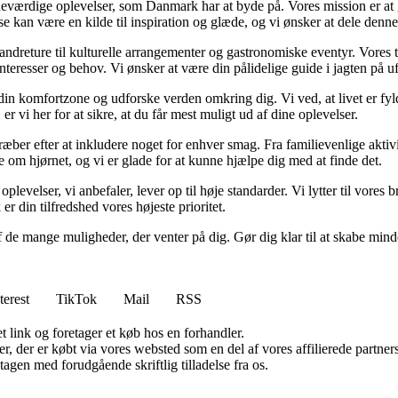
værdige oplevelser, som Danmark har at byde på. Vores mission er at gø
lse kan være en kilde til inspiration og glæde, og vi ønsker at dele denn
 vandreture til kulturelle arrangementer og gastronomiske eventyr. Vore
e interesser og behov. Vi ønsker at være din pålidelige guide i jagten på
af din komfortzone og udforske verden omkring dig. Vi ved, at livet er f
 vi her for at sikre, at du får mest muligt ud af dine oplevelser.
ber efter at inkludere noget for enhver smag. Fra familievenlige aktivite
om hjørnet, og vi er glade for at kunne hjælpe dig med at finde det.
 oplevelser, vi anbefaler, lever op til høje standarder. Vi lytter til vore
r din tilfredshed vores højeste prioritet.
f de mange muligheder, der venter på dig. Gør dig klar til at skabe minde
terest
TikTok
Mail
RSS
t link og foretager et køb hos en forhandler.
ter, der er købt via vores websted som en del af vores affilierede partn
tagen med forudgående skriftlig tilladelse fra os.