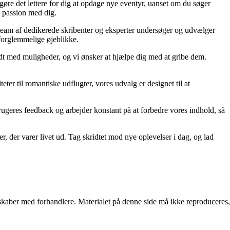
re det lettere for dig at opdage nye eventyr, uanset om du søger
e passion med dig.
s team af dedikerede skribenter og eksperter undersøger og udvælger
 uforglemmelige øjeblikke.
yldt med muligheder, og vi ønsker at hjælpe dig med at gribe dem.
ter til romantiske udflugter, vores udvalg er designet til at
s brugeres feedback og arbejder konstant på at forbedre vores indhold, så
r, der varer livet ud. Tag skridtet mod nye oplevelser i dag, og lad
erskaber med forhandlere. Materialet på denne side må ikke reproduceres,