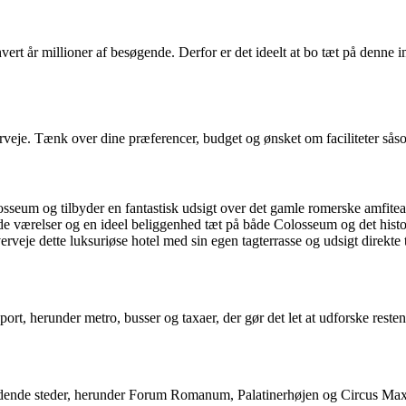
rt år millioner af besøgende. Derfor er det ideelt at bo tæt på denne 
verveje. Tænk over dine præferencer, budget og ønsket om faciliteter s
losseum og tilbyder en fantastisk udsigt over det gamle romerske amfitea
 værelser og en ideel beliggenhed tæt på både Colosseum og det histo
rveje dette luksuriøse hotel med sin egen tagterrasse og udsigt direkte 
port, herunder metro, busser og taxaer, der gør det let at udforske res
ende steder, herunder Forum Romanum, Palatinerhøjen og Circus Maxi