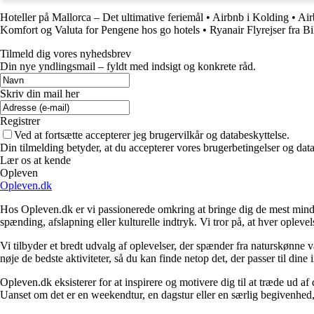
Hoteller på Mallorca – Det ultimative feriemål
•
Airbnb i Kolding
•
Air
Komfort og Valuta for Pengene hos go hotels
•
Ryanair Flyrejser fra B
Tilmeld dig vores nyhedsbrev
Din nye yndlingsmail – fyldt med indsigt og konkrete råd.
Skriv din mail her
Registrer
Ved at fortsætte accepterer jeg brugervilkår og databeskyttelse.
Din tilmelding betyder, at du accepterer vores brugerbetingelser og data
Lær os at kende
Opleven
Opleven.dk
Hos Opleven.dk er vi passionerede omkring at bringe dig de mest minde
spænding, afslapning eller kulturelle indtryk. Vi tror på, at hver opleve
Vi tilbyder et bredt udvalg af oplevelser, der spænder fra naturskønne
nøje de bedste aktiviteter, så du kan finde netop det, der passer til din
Opleven.dk eksisterer for at inspirere og motivere dig til at træde ud 
Uanset om det er en weekendtur, en dagstur eller en særlig begivenhed, er