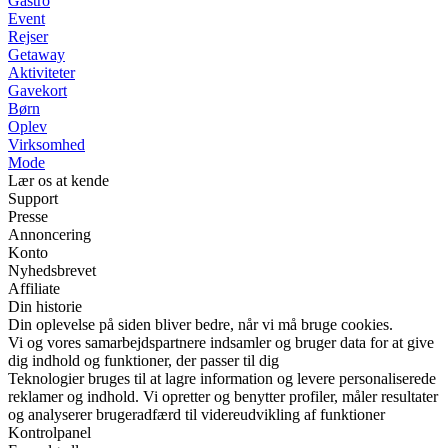
Gastro
Event
Rejser
Getaway
Aktiviteter
Gavekort
Børn
Oplev
Virksomhed
Mode
Lær os at kende
Support
Presse
Annoncering
Konto
Nyhedsbrevet
Affiliate
Din historie
Din oplevelse på siden bliver bedre, når vi må bruge cookies.
Vi og vores samarbejdspartnere indsamler og bruger data for at give
dig indhold og funktioner, der passer til dig
Teknologier bruges til at lagre information og levere personaliserede
reklamer og indhold. Vi opretter og benytter profiler, måler resultater
og analyserer brugeradfærd til videreudvikling af funktioner
Kontrolpanel