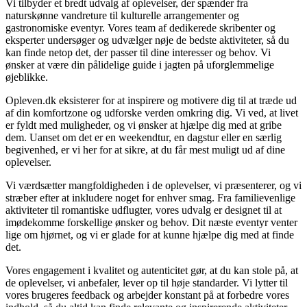
Vi tilbyder et bredt udvalg af oplevelser, der spænder fra
naturskønne vandreture til kulturelle arrangementer og
gastronomiske eventyr. Vores team af dedikerede skribenter og
eksperter undersøger og udvælger nøje de bedste aktiviteter, så du
kan finde netop det, der passer til dine interesser og behov. Vi
ønsker at være din pålidelige guide i jagten på uforglemmelige
øjeblikke.
Opleven.dk eksisterer for at inspirere og motivere dig til at træde ud
af din komfortzone og udforske verden omkring dig. Vi ved, at livet
er fyldt med muligheder, og vi ønsker at hjælpe dig med at gribe
dem. Uanset om det er en weekendtur, en dagstur eller en særlig
begivenhed, er vi her for at sikre, at du får mest muligt ud af dine
oplevelser.
Vi værdsætter mangfoldigheden i de oplevelser, vi præsenterer, og vi
stræber efter at inkludere noget for enhver smag. Fra familievenlige
aktiviteter til romantiske udflugter, vores udvalg er designet til at
imødekomme forskellige ønsker og behov. Dit næste eventyr venter
lige om hjørnet, og vi er glade for at kunne hjælpe dig med at finde
det.
Vores engagement i kvalitet og autenticitet gør, at du kan stole på, at
de oplevelser, vi anbefaler, lever op til høje standarder. Vi lytter til
vores brugeres feedback og arbejder konstant på at forbedre vores