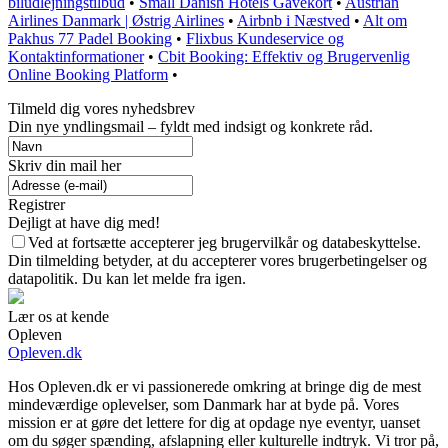
biludlejningstilbud
•
Small Danish Hotels Gavekort
•
Austrian
Airlines Danmark | Østrig Airlines
•
Airbnb i Næstved
•
Alt om
Pakhus 77 Padel Booking
•
Flixbus Kundeservice og
Kontaktinformationer
•
Cbit Booking: Effektiv og Brugervenlig
Online Booking Platform
•
Tilmeld dig vores nyhedsbrev
Din nye yndlingsmail – fyldt med indsigt og konkrete råd.
Skriv din mail her
Registrer
Dejligt at have dig med!
Ved at fortsætte accepterer jeg brugervilkår og databeskyttelse.
Din tilmelding betyder, at du accepterer vores brugerbetingelser og
datapolitik. Du kan let melde fra igen.
Lær os at kende
Opleven
Opleven.dk
Hos Opleven.dk er vi passionerede omkring at bringe dig de mest
mindeværdige oplevelser, som Danmark har at byde på. Vores
mission er at gøre det lettere for dig at opdage nye eventyr, uanset
om du søger spænding, afslapning eller kulturelle indtryk. Vi tror på,