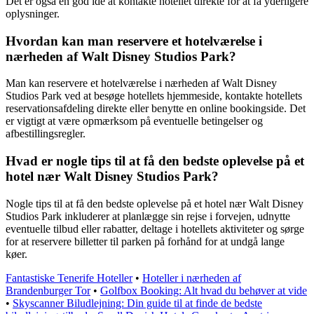
Det er også en god idé at kontakte hotellet direkte for at få yderligere
oplysninger.
Hvordan kan man reservere et hotelværelse i
nærheden af Walt Disney Studios Park?
Man kan reservere et hotelværelse i nærheden af Walt Disney
Studios Park ved at besøge hotellets hjemmeside, kontakte hotellets
reservationsafdeling direkte eller benytte en online bookingside. Det
er vigtigt at være opmærksom på eventuelle betingelser og
afbestillingsregler.
Hvad er nogle tips til at få den bedste oplevelse på et
hotel nær Walt Disney Studios Park?
Nogle tips til at få den bedste oplevelse på et hotel nær Walt Disney
Studios Park inkluderer at planlægge sin rejse i forvejen, udnytte
eventuelle tilbud eller rabatter, deltage i hotellets aktiviteter og sørge
for at reservere billetter til parken på forhånd for at undgå lange
køer.
Fantastiske Tenerife Hoteller
•
Hoteller i nærheden af
Brandenburger Tor
•
Golfbox Booking: Alt hvad du behøver at vide
•
Skyscanner Biludlejning: Din guide til at finde de bedste