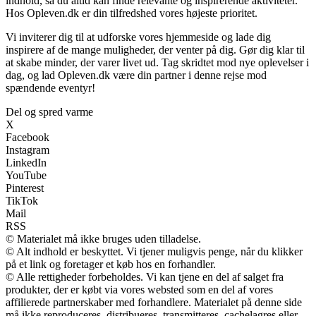
indhold, så du altid kan finde relevante og inspirerende aktiviteter.
Hos Opleven.dk er din tilfredshed vores højeste prioritet.
Vi inviterer dig til at udforske vores hjemmeside og lade dig
inspirere af de mange muligheder, der venter på dig. Gør dig klar til
at skabe minder, der varer livet ud. Tag skridtet mod nye oplevelser i
dag, og lad Opleven.dk være din partner i denne rejse mod
spændende eventyr!
Del og spred varme
X
Facebook
Instagram
LinkedIn
YouTube
Pinterest
TikTok
Mail
RSS
© Materialet må ikke bruges uden tilladelse.
© Alt indhold er beskyttet. Vi tjener muligvis penge, når du klikker
på et link og foretager et køb hos en forhandler.
© Alle rettigheder forbeholdes. Vi kan tjene en del af salget fra
produkter, der er købt via vores websted som en del af vores
affilierede partnerskaber med forhandlere. Materialet på denne side
må ikke reproduceres, distribueres, transmitteres, cachelagres eller