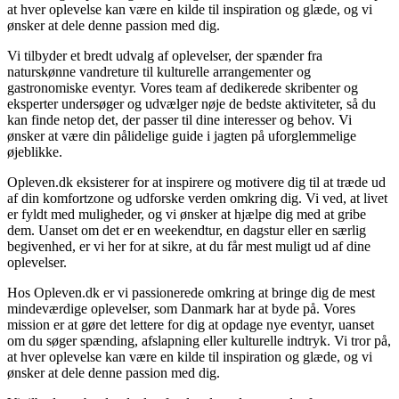
at hver oplevelse kan være en kilde til inspiration og glæde, og vi
ønsker at dele denne passion med dig.
Vi tilbyder et bredt udvalg af oplevelser, der spænder fra
naturskønne vandreture til kulturelle arrangementer og
gastronomiske eventyr. Vores team af dedikerede skribenter og
eksperter undersøger og udvælger nøje de bedste aktiviteter, så du
kan finde netop det, der passer til dine interesser og behov. Vi
ønsker at være din pålidelige guide i jagten på uforglemmelige
øjeblikke.
Opleven.dk eksisterer for at inspirere og motivere dig til at træde ud
af din komfortzone og udforske verden omkring dig. Vi ved, at livet
er fyldt med muligheder, og vi ønsker at hjælpe dig med at gribe
dem. Uanset om det er en weekendtur, en dagstur eller en særlig
begivenhed, er vi her for at sikre, at du får mest muligt ud af dine
oplevelser.
Hos Opleven.dk er vi passionerede omkring at bringe dig de mest
mindeværdige oplevelser, som Danmark har at byde på. Vores
mission er at gøre det lettere for dig at opdage nye eventyr, uanset
om du søger spænding, afslapning eller kulturelle indtryk. Vi tror på,
at hver oplevelse kan være en kilde til inspiration og glæde, og vi
ønsker at dele denne passion med dig.