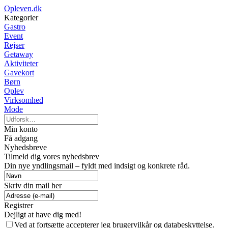
Opleven.dk
Kategorier
Gastro
Event
Rejser
Getaway
Aktiviteter
Gavekort
Børn
Oplev
Virksomhed
Mode
Min konto
Få adgang
Nyhedsbreve
Tilmeld dig vores nyhedsbrev
Din nye yndlingsmail – fyldt med indsigt og konkrete råd.
Skriv din mail her
Registrer
Dejligt at have dig med!
Ved at fortsætte accepterer jeg brugervilkår og databeskyttelse.