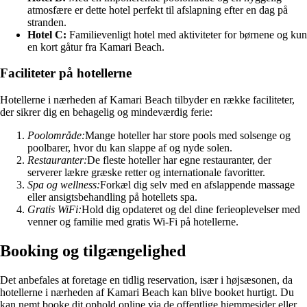
atmosfære er dette hotel perfekt til afslapning efter en dag på
stranden.
Hotel C:
Familievenligt hotel med aktiviteter for børnene og kun
en kort gåtur fra Kamari Beach.
Faciliteter på hotellerne
Hotellerne i nærheden af Kamari Beach tilbyder en række faciliteter,
der sikrer dig en behagelig og mindeværdig ferie:
Poolområde:
Mange hoteller har store pools med solsenge og
poolbarer, hvor du kan slappe af og nyde solen.
Restauranter:
De fleste hoteller har egne restauranter, der
serverer lækre græske retter og internationale favoritter.
Spa og wellness:
Forkæl dig selv med en afslappende massage
eller ansigtsbehandling på hotellets spa.
Gratis WiFi:
Hold dig opdateret og del dine ferieoplevelser med
venner og familie med gratis Wi-Fi på hotellerne.
Booking og tilgængelighed
Det anbefales at foretage en tidlig reservation, især i højsæsonen, da
hotellerne i nærheden af Kamari Beach kan blive booket hurtigt. Du
kan nemt booke dit ophold online via de offentlige hjemmesider eller