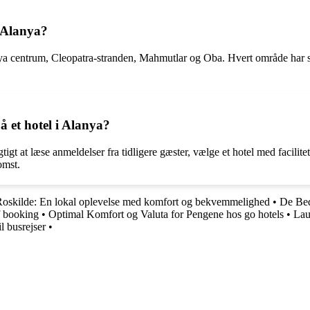
 Alanya?
ya centrum, Cleopatra-stranden, Mahmutlar og Oba. Hvert område har si
å et hotel i Alanya?
igtigt at læse anmeldelser fra tidligere gæster, vælge et hotel med facil
omst.
Roskilde: En lokal oplevelse med komfort og bekvemmelighed
•
De Bed
f booking
•
Optimal Komfort og Valuta for Pengene hos go hotels
•
Lau
l busrejser
•