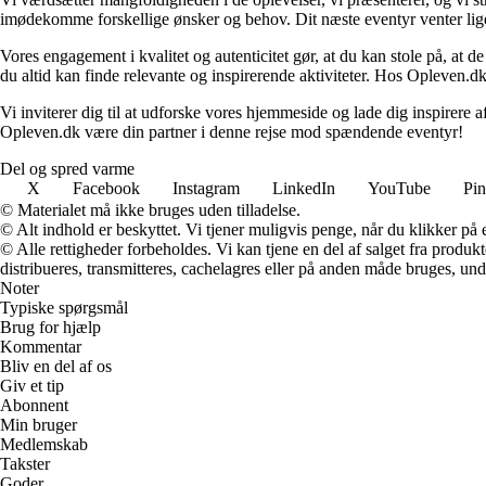
imødekomme forskellige ønsker og behov. Dit næste eventyr venter lige 
Vores engagement i kvalitet og autenticitet gør, at du kan stole på, at de
du altid kan finde relevante og inspirerende aktiviteter. Hos Opleven.dk e
Vi inviterer dig til at udforske vores hjemmeside og lade dig inspirere a
Opleven.dk være din partner i denne rejse mod spændende eventyr!
Del og spred varme
X
Facebook
Instagram
LinkedIn
YouTube
Pin
© Materialet må ikke bruges uden tilladelse.
© Alt indhold er beskyttet. Vi tjener muligvis penge, når du klikker på e
© Alle rettigheder forbeholdes. Vi kan tjene en del af salget fra produk
distribueres, transmitteres, cachelagres eller på anden måde bruges, und
Noter
Typiske spørgsmål
Brug for hjælp
Kommentar
Bliv en del af os
Giv et tip
Abonnent
Min bruger
Medlemskab
Takster
Goder