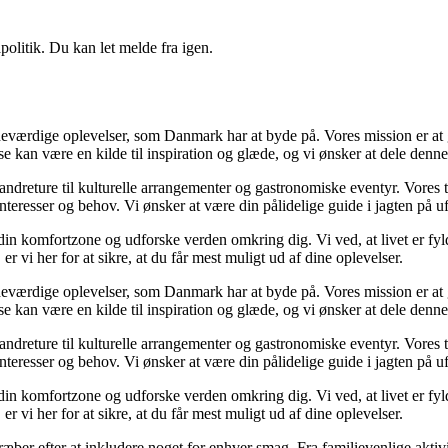
politik. Du kan let melde fra igen.
værdige oplevelser, som Danmark har at byde på. Vores mission er at gø
lse kan være en kilde til inspiration og glæde, og vi ønsker at dele denn
 vandreture til kulturelle arrangementer og gastronomiske eventyr. Vore
e interesser og behov. Vi ønsker at være din pålidelige guide i jagten på
af din komfortzone og udforske verden omkring dig. Vi ved, at livet er f
 vi her for at sikre, at du får mest muligt ud af dine oplevelser.
værdige oplevelser, som Danmark har at byde på. Vores mission er at gø
lse kan være en kilde til inspiration og glæde, og vi ønsker at dele denn
 vandreture til kulturelle arrangementer og gastronomiske eventyr. Vore
e interesser og behov. Vi ønsker at være din pålidelige guide i jagten på
af din komfortzone og udforske verden omkring dig. Vi ved, at livet er f
 vi her for at sikre, at du får mest muligt ud af dine oplevelser.
ber efter at inkludere noget for enhver smag. Fra familievenlige aktivite