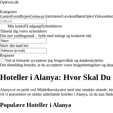
Opleven.dk
Kategorier
Gastro
Event
Rejser
Getaway
Aktiviteter
Gavekort
Børn
Oplev
Virksomhe
Min konto
Få adgang
Nyhedsbreve
Tilmeld dig vores nyhedsbrev
Din nye yndlingsmail – fyldt med indsigt og konkrete råd.
Skriv din mail her
Registrer
Ved at fortsætte accepterer jeg brugervilkår og databeskyttelse.
Din tilmelding betyder, at du accepterer vores brugerbetingelser og data
Hoteller i Alanya: Hvor Skal Du
Alanya er en perle ved Middelhavskysten med sine smukke strande, hist
vil vi præsentere en række anbefalede hoteller i Alanya, så du kan finde
Populære Hoteller i Alanya