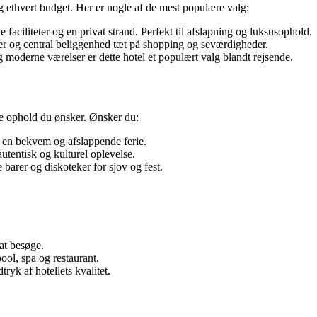
og ethvert budget. Her er nogle af de mest populære valg:
e faciliteter og en privat strand. Perfekt til afslapning og luksusophold.
er og central beliggenhed tæt på shopping og seværdigheder.
oderne værelser er dette hotel et populært valg blandt rejsende.
ype ophold du ønsker. Ønsker du:
 en bekvem og afslappende ferie.
utentisk og kulturel oplevelse.
barer og diskoteker for sjov og fest.
at besøge.
pool, spa og restaurant.
tryk af hotellets kvalitet.