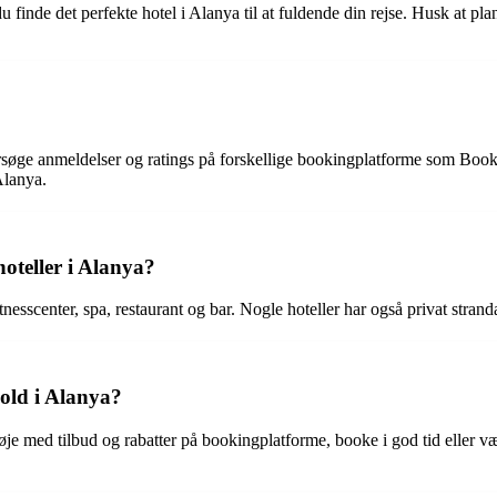
inde det perfekte hotel i Alanya til at fuldende din rejse. Husk at planl
ersøge anmeldelser og ratings på forskellige bookingplatforme som Booki
Alanya.
hoteller i Alanya?
fitnesscenter, spa, restaurant og bar. Nogle hoteller har også privat st
old i Alanya?
øje med tilbud og rabatter på bookingplatforme, booke i god tid eller væ