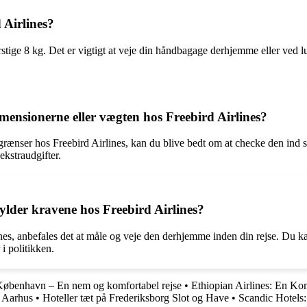
Airlines?
tige 8 kg. Det er vigtigt at veje din håndbagage derhjemme eller ved l
ensionerne eller vægten hos Freebird Airlines?
grænser hos Freebird Airlines, kan du blive bedt om at checke den ind 
kstraudgifter.
lder kravene hos Freebird Airlines?
nes, anbefales det at måle og veje den derhjemme inden din rejse. Du ka
i politikken.
København – En nem og komfortabel rejse
•
Ethiopian Airlines: En Ko
i Aarhus
•
Hoteller tæt på Frederiksborg Slot og Have
•
Scandic Hotels: