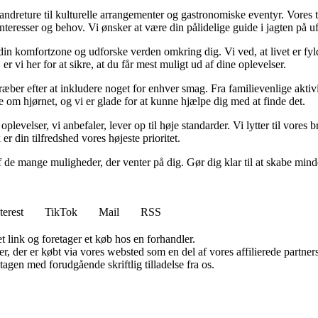
 vandreture til kulturelle arrangementer og gastronomiske eventyr. Vore
e interesser og behov. Vi ønsker at være din pålidelige guide i jagten på
af din komfortzone og udforske verden omkring dig. Vi ved, at livet er f
 vi her for at sikre, at du får mest muligt ud af dine oplevelser.
ber efter at inkludere noget for enhver smag. Fra familievenlige aktivite
om hjørnet, og vi er glade for at kunne hjælpe dig med at finde det.
 oplevelser, vi anbefaler, lever op til høje standarder. Vi lytter til vore
r din tilfredshed vores højeste prioritet.
f de mange muligheder, der venter på dig. Gør dig klar til at skabe minde
terest
TikTok
Mail
RSS
t link og foretager et køb hos en forhandler.
ter, der er købt via vores websted som en del af vores affilierede partn
tagen med forudgående skriftlig tilladelse fra os.