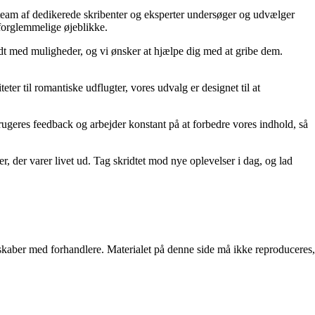
s team af dedikerede skribenter og eksperter undersøger og udvælger
 uforglemmelige øjeblikke.
yldt med muligheder, og vi ønsker at hjælpe dig med at gribe dem.
ter til romantiske udflugter, vores udvalg er designet til at
s brugeres feedback og arbejder konstant på at forbedre vores indhold, så
r, der varer livet ud. Tag skridtet mod nye oplevelser i dag, og lad
erskaber med forhandlere. Materialet på denne side må ikke reproduceres,