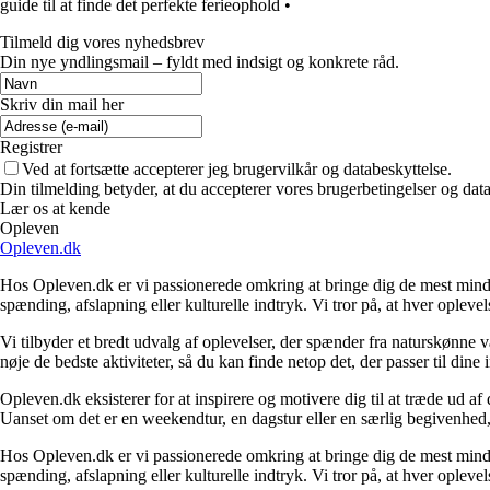
guide til at finde det perfekte ferieophold
•
Tilmeld dig vores nyhedsbrev
Din nye yndlingsmail – fyldt med indsigt og konkrete råd.
Skriv din mail her
Registrer
Ved at fortsætte accepterer jeg brugervilkår og databeskyttelse.
Din tilmelding betyder, at du accepterer vores brugerbetingelser og data
Lær os at kende
Opleven
Opleven.dk
Hos Opleven.dk er vi passionerede omkring at bringe dig de mest minde
spænding, afslapning eller kulturelle indtryk. Vi tror på, at hver opleve
Vi tilbyder et bredt udvalg af oplevelser, der spænder fra naturskønne
nøje de bedste aktiviteter, så du kan finde netop det, der passer til din
Opleven.dk eksisterer for at inspirere og motivere dig til at træde ud 
Uanset om det er en weekendtur, en dagstur eller en særlig begivenhed, er
Hos Opleven.dk er vi passionerede omkring at bringe dig de mest minde
spænding, afslapning eller kulturelle indtryk. Vi tror på, at hver opleve