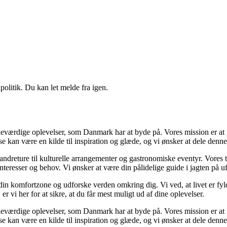
politik. Du kan let melde fra igen.
værdige oplevelser, som Danmark har at byde på. Vores mission er at gø
lse kan være en kilde til inspiration og glæde, og vi ønsker at dele denn
 vandreture til kulturelle arrangementer og gastronomiske eventyr. Vore
e interesser og behov. Vi ønsker at være din pålidelige guide i jagten på
af din komfortzone og udforske verden omkring dig. Vi ved, at livet er f
 vi her for at sikre, at du får mest muligt ud af dine oplevelser.
værdige oplevelser, som Danmark har at byde på. Vores mission er at gø
lse kan være en kilde til inspiration og glæde, og vi ønsker at dele denn