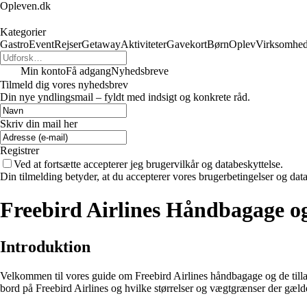
Opleven.dk
Kategorier
Gastro
Event
Rejser
Getaway
Aktiviteter
Gavekort
Børn
Oplev
Virksomhe
Min konto
Få adgang
Nyhedsbreve
Tilmeld dig vores nyhedsbrev
Din nye yndlingsmail – fyldt med indsigt og konkrete råd.
Skriv din mail her
Registrer
Ved at fortsætte accepterer jeg brugervilkår og databeskyttelse.
Din tilmelding betyder, at du accepterer vores brugerbetingelser og data
Freebird Airlines Håndbagage o
Introduktion
Velkommen til vores guide om Freebird Airlines håndbagage og de till
bord på Freebird Airlines og hvilke størrelser og vægtgrænser der gæld