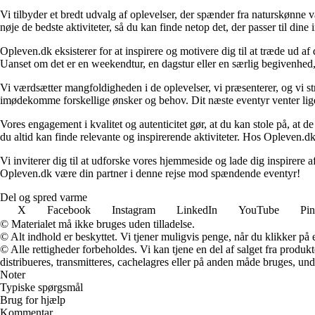
Vi tilbyder et bredt udvalg af oplevelser, der spænder fra naturskønne
nøje de bedste aktiviteter, så du kan finde netop det, der passer til din
Opleven.dk eksisterer for at inspirere og motivere dig til at træde ud 
Uanset om det er en weekendtur, en dagstur eller en særlig begivenhed, er
Vi værdsætter mangfoldigheden i de oplevelser, vi præsenterer, og vi stræ
imødekomme forskellige ønsker og behov. Dit næste eventyr venter lige 
Vores engagement i kvalitet og autenticitet gør, at du kan stole på, at de
du altid kan finde relevante og inspirerende aktiviteter. Hos Opleven.dk e
Vi inviterer dig til at udforske vores hjemmeside og lade dig inspirere a
Opleven.dk være din partner i denne rejse mod spændende eventyr!
Del og spred varme
X
Facebook
Instagram
LinkedIn
YouTube
Pin
© Materialet må ikke bruges uden tilladelse.
© Alt indhold er beskyttet. Vi tjener muligvis penge, når du klikker på e
© Alle rettigheder forbeholdes. Vi kan tjene en del af salget fra produk
distribueres, transmitteres, cachelagres eller på anden måde bruges, und
Noter
Typiske spørgsmål
Brug for hjælp
Kommentar