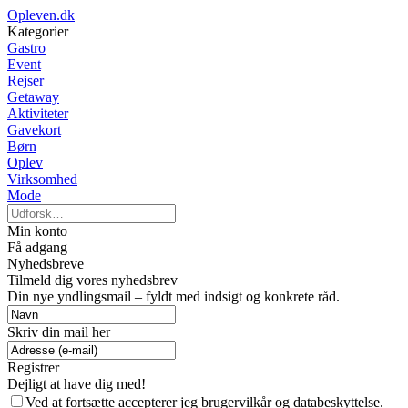
Opleven.dk
Kategorier
Gastro
Event
Rejser
Getaway
Aktiviteter
Gavekort
Børn
Oplev
Virksomhed
Mode
Min konto
Få adgang
Nyhedsbreve
Tilmeld dig vores nyhedsbrev
Din nye yndlingsmail – fyldt med indsigt og konkrete råd.
Skriv din mail her
Registrer
Dejligt at have dig med!
Ved at fortsætte accepterer jeg brugervilkår og databeskyttelse.