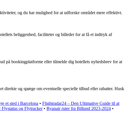
tiviteter, og du har mulighed for at udforske området mere effektivt.
lets beliggenhed, faciliteter og billeder for at få et indtryk af
ud på bookingplatforme eller tilmelde dig hotellets nyhedsbrev for at
t direkte og spørge om eventuelle specielle tilbud eller rabatter. Husk
je et sted i Barcelona
•
Flightradar24 – Den Ultimative Guide til at
 Flystatus og Flytracker
•
Ryanair ruter fra Billund 2023-2024
•