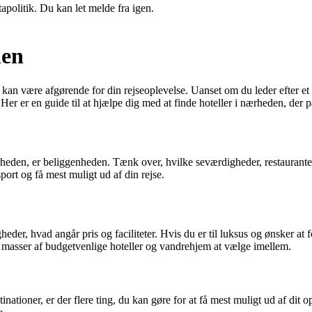
apolitik. Du kan let melde fra igen.
den
 kan være afgørende for din rejseoplevelse. Uanset om du leder efter et 
er er en guide til at hjælpe dig med at finde hoteller i nærheden, der pa
ærheden, er beliggenheden. Tænk over, hvilke seværdigheder, restauranter 
port og få mest muligt ud af din rejse.
eder, hvad angår pris og faciliteter. Hvis du er til luksus og ønsker at 
 masser af budgetvenlige hoteller og vandrehjem at vælge imellem.
inationer, er der flere ting, du kan gøre for at få mest muligt ud af dit