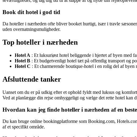
seværdigheder, og tag dig tid til at slappe af og nyde din rejseoplevels
Book dit hotel i god tid
Da hoteller i nærheden ofte bliver booket hurtigt, især i travle sæsoner,
uden overnatningsmuligheder.
Top hoteller i nærheden
Hotel A
: Et luksuriøst hotel beliggende i hjertet af byen med fan
Hotel B
: Et budgetvenligt hotel tæt på offentlig transport og 
Hotel C
: Et charmerende boutique-hotel i en rolig del af byen
Afsluttende tanker
Uanset om du er på udkig efter et ophold fyldt med luksus og komfort 
Ved at planlægge din rejse omhyggeligt og vælge det rette hotel kan 
Hvordan kan jeg finde hoteller i nærheden af en best
Du kan bruge online bookingplatforme som Booking.com, Hotels.com ell
af et specifikt område.