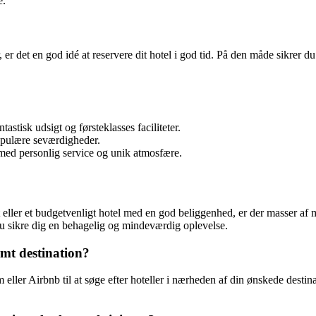
e.
 er det en god idé at reservere dit hotel i god tid. På den måde sikrer du
tastisk udsigt og førsteklasses faciliteter.
populære seværdigheder.
 med personlig service og unik atmosfære.
eller et budgetvenligt hotel med en god beliggenhed, er der masser af 
du sikre dig en behagelig og mindeværdig oplevelse.
emt destination?
er Airbnb til at søge efter hoteller i nærheden af din ønskede destina