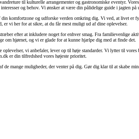
e vandreture til kulturelle arrangementer og gastronomiske eventyr. Vor
ne interesser og behov. Vi ønsker at være din pålidelige guide i jagten p
 af din komfortzone og udforske verden omkring dig. Vi ved, at livet er 
er vi her for at sikre, at du får mest muligt ud af dine oplevelser.
ræber efter at inkludere noget for enhver smag. Fra familievenlige aktivit
 om hjørnet, og vi er glade for at kunne hjælpe dig med at finde det.
e oplevelser, vi anbefaler, lever op til høje standarder. Vi lytter til vo
.dk er din tilfredshed vores højeste prioritet.
 af de mange muligheder, der venter på dig. Gør dig klar til at skabe min