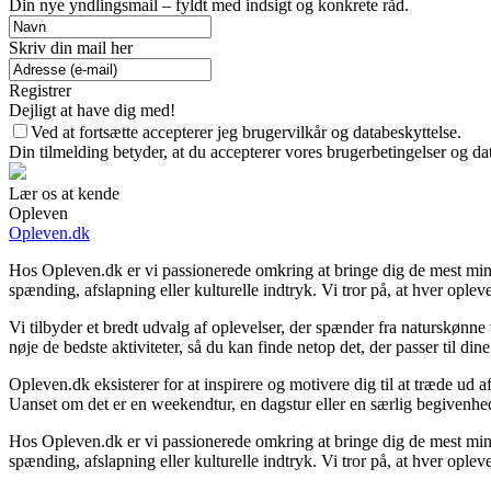
Din nye yndlingsmail – fyldt med indsigt og konkrete råd.
Skriv din mail her
Registrer
Dejligt at have dig med!
Ved at fortsætte accepterer jeg brugervilkår og databeskyttelse.
Din tilmelding betyder, at du accepterer vores brugerbetingelser og dat
Lær os at kende
Opleven
Opleven.dk
Hos Opleven.dk er vi passionerede omkring at bringe dig de mest mind
spænding, afslapning eller kulturelle indtryk. Vi tror på, at hver ople
Vi tilbyder et bredt udvalg af oplevelser, der spænder fra naturskønn
nøje de bedste aktiviteter, så du kan finde netop det, der passer til di
Opleven.dk eksisterer for at inspirere og motivere dig til at træde ud
Uanset om det er en weekendtur, en dagstur eller en særlig begivenhed, 
Hos Opleven.dk er vi passionerede omkring at bringe dig de mest mind
spænding, afslapning eller kulturelle indtryk. Vi tror på, at hver ople