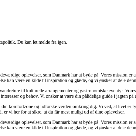
apolitik. Du kan let melde fra igen.
eværdige oplevelser, som Danmark har at byde på. Vores mission er at g
velse kan være en kilde til inspiration og glæde, og vi ønsker at dele de
e vandreture til kulturelle arrangementer og gastronomiske eventyr. Vor
ne interesser og behov. Vi ønsker at være din pålidelige guide i jagten p
 af din komfortzone og udforske verden omkring dig. Vi ved, at livet er 
er vi her for at sikre, at du får mest muligt ud af dine oplevelser.
eværdige oplevelser, som Danmark har at byde på. Vores mission er at g
velse kan være en kilde til inspiration og glæde, og vi ønsker at dele de