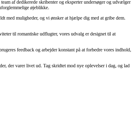
es team af dedikerede skribenter og eksperter undersøger og udvælger
å uforglemmelige øjeblikke.
fyldt med muligheder, og vi ønsker at hjælpe dig med at gribe dem.
eter til romantiske udflugter, vores udvalg er designet til at
res brugeres feedback og arbejder konstant på at forbedre vores indhold,
der, der varer livet ud. Tag skridtet mod nye oplevelser i dag, og lad