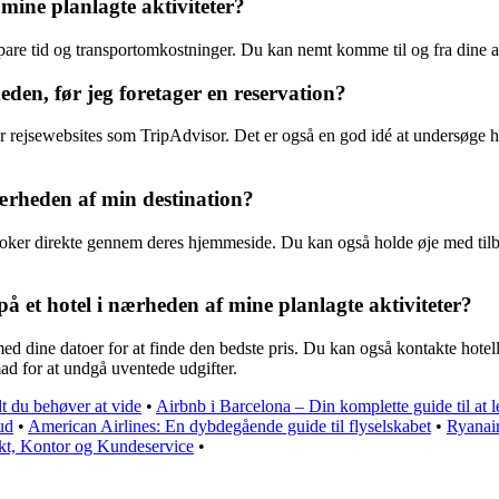
mine planlagte aktiviteter?
spare tid og transportomkostninger. Du kan nemt komme til og fra dine ak
eden, før jeg foretager en reservation?
rejsewebsites som TripAdvisor. Det er også en god idé at undersøge hotel
 nærheden af min destination?
 booker direkte gennem deres hjemmeside. Du kan også holde øje med tilb
på et hotel i nærheden af mine planlagte aktiviteter?
 dine datoer for at finde den bedste pris. Du kan også kontakte hotelle
ad for at undgå uventede udgifter.
t du behøver at vide
•
Airbnb i Barcelona – Din komplette guide til at le
ud
•
American Airlines: En dybdegående guide til flyselskabet
•
Ryanair
kt, Kontor og Kundeservice
•