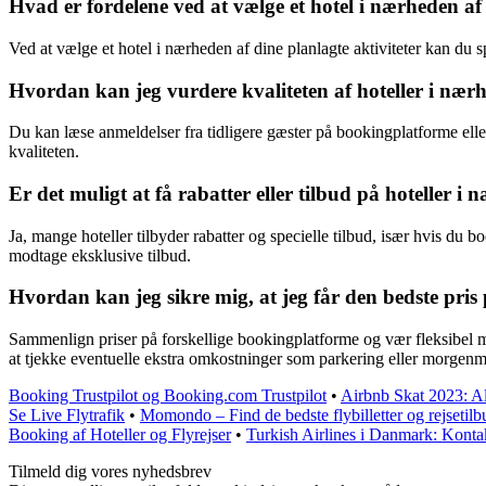
Hvad er fordelene ved at vælge et hotel i nærheden af 
Ved at vælge et hotel i nærheden af dine planlagte aktiviteter kan du 
Hvordan kan jeg vurdere kvaliteten af hoteller i nærh
Du kan læse anmeldelser fra tidligere gæster på bookingplatforme eller 
kvaliteten.
Er det muligt at få rabatter eller tilbud på hoteller i
Ja, mange hoteller tilbyder rabatter og specielle tilbud, især hvis du
modtage eksklusive tilbud.
Hvordan kan jeg sikre mig, at jeg får den bedste pris 
Sammenlign priser på forskellige bookingplatforme og vær fleksibel med
at tjekke eventuelle ekstra omkostninger som parkering eller morgenm
Booking Trustpilot og Booking.com Trustpilot
•
Airbnb Skat 2023: Al
Se Live Flytrafik
•
Momondo – Find de bedste flybilletter og rejsetilb
Booking af Hoteller og Flyrejser
•
Turkish Airlines i Danmark: Konta
Tilmeld dig vores nyhedsbrev