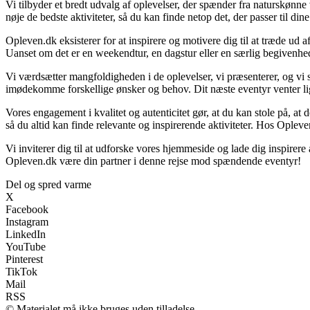
Vi tilbyder et bredt udvalg af oplevelser, der spænder fra naturskønn
nøje de bedste aktiviteter, så du kan finde netop det, der passer til di
Opleven.dk eksisterer for at inspirere og motivere dig til at træde ud
Uanset om det er en weekendtur, en dagstur eller en særlig begivenhed, 
Vi værdsætter mangfoldigheden i de oplevelser, vi præsenterer, og vi st
imødekomme forskellige ønsker og behov. Dit næste eventyr venter lige
Vores engagement i kvalitet og autenticitet gør, at du kan stole på, at d
så du altid kan finde relevante og inspirerende aktiviteter. Hos Opleven
Vi inviterer dig til at udforske vores hjemmeside og lade dig inspirere
Opleven.dk være din partner i denne rejse mod spændende eventyr!
Del og spred varme
X
Facebook
Instagram
LinkedIn
YouTube
Pinterest
TikTok
Mail
RSS
© Materialet må ikke bruges uden tilladelse.