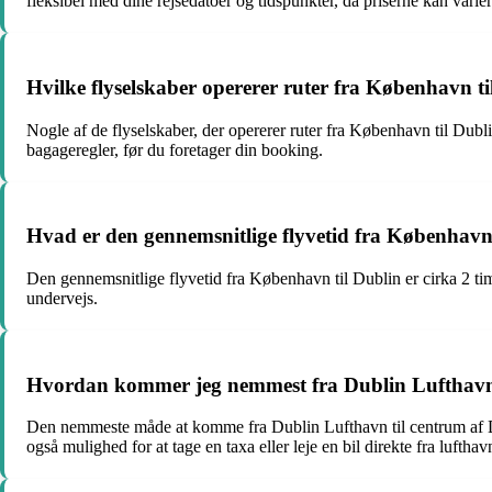
fleksibel med dine rejsedatoer og tidspunkter, da priserne kan vari
Hvilke flyselskaber opererer ruter fra København t
Nogle af de flyselskaber, der opererer ruter fra København til Dubl
bagageregler, før du foretager din booking.
Hvad er den gennemsnitlige flyvetid fra København
Den gennemsnitlige flyvetid fra København til Dublin er cirka 2 tim
undervejs.
Hvordan kommer jeg nemmest fra Dublin Lufthavn 
Den nemmeste måde at komme fra Dublin Lufthavn til centrum af Dub
også mulighed for at tage en taxa eller leje en bil direkte fra lufthav