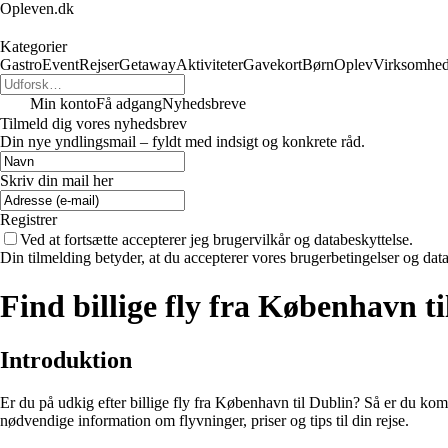
Opleven.dk
Kategorier
Gastro
Event
Rejser
Getaway
Aktiviteter
Gavekort
Børn
Oplev
Virksomhe
Min konto
Få adgang
Nyhedsbreve
Tilmeld dig vores nyhedsbrev
Din nye yndlingsmail – fyldt med indsigt og konkrete råd.
Skriv din mail her
Registrer
Ved at fortsætte accepterer jeg brugervilkår og databeskyttelse.
Din tilmelding betyder, at du accepterer vores brugerbetingelser og data
Find billige fly fra København t
Introduktion
Er du på udkig efter billige fly fra København til Dublin? Så er du kommet
nødvendige information om flyvninger, priser og tips til din rejse.