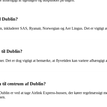
ere afhængigt af ugedagen og tidspunktet på dagen.
il Dublin?
in, inkluderer SAS, Ryanair, Norwegian og Aer Lingus. Det er vigtigt at 
 til Dublin?
er. Det er dog vigtigt at bemærke, at flyvetiden kan variere afhængigt a
til centrum af Dublin?
lin er ved at tage Airlink Express-bussen, der kører regelmæssigt mell
nen.