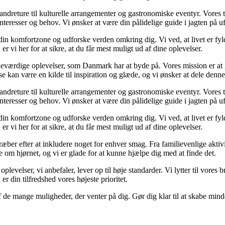
 vandreture til kulturelle arrangementer og gastronomiske eventyr. Vore
e interesser og behov. Vi ønsker at være din pålidelige guide i jagten på
af din komfortzone og udforske verden omkring dig. Vi ved, at livet er f
 vi her for at sikre, at du får mest muligt ud af dine oplevelser.
værdige oplevelser, som Danmark har at byde på. Vores mission er at gø
lse kan være en kilde til inspiration og glæde, og vi ønsker at dele denn
 vandreture til kulturelle arrangementer og gastronomiske eventyr. Vore
e interesser og behov. Vi ønsker at være din pålidelige guide i jagten på
af din komfortzone og udforske verden omkring dig. Vi ved, at livet er f
 vi her for at sikre, at du får mest muligt ud af dine oplevelser.
ber efter at inkludere noget for enhver smag. Fra familievenlige aktivite
om hjørnet, og vi er glade for at kunne hjælpe dig med at finde det.
 oplevelser, vi anbefaler, lever op til høje standarder. Vi lytter til vore
r din tilfredshed vores højeste prioritet.
f de mange muligheder, der venter på dig. Gør dig klar til at skabe minde