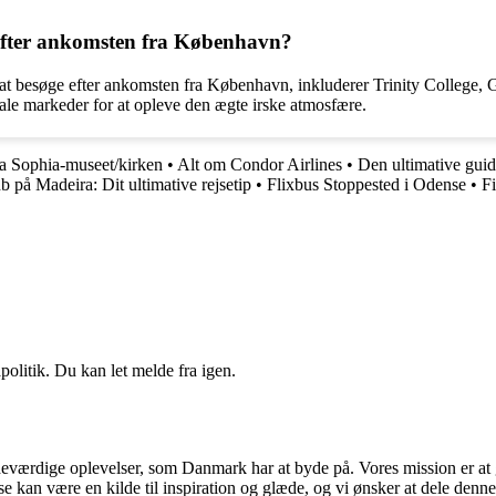
 efter ankomsten fra København?
at besøge efter ankomsten fra København, inkluderer Trinity College,
ale markeder for at opleve den ægte irske atmosfære.
ia Sophia-museet/kirken
•
Alt om Condor Airlines
•
Den ultimative guide
b på Madeira: Dit ultimative rejsetip
•
Flixbus Stoppested i Odense
•
Fi
politik. Du kan let melde fra igen.
værdige oplevelser, som Danmark har at byde på. Vores mission er at gø
lse kan være en kilde til inspiration og glæde, og vi ønsker at dele denn