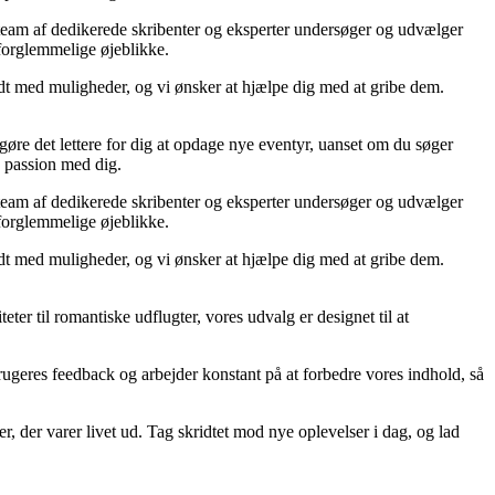
s team af dedikerede skribenter og eksperter undersøger og udvælger
 uforglemmelige øjeblikke.
yldt med muligheder, og vi ønsker at hjælpe dig med at gribe dem.
re det lettere for dig at opdage nye eventyr, uanset om du søger
e passion med dig.
s team af dedikerede skribenter og eksperter undersøger og udvælger
 uforglemmelige øjeblikke.
yldt med muligheder, og vi ønsker at hjælpe dig med at gribe dem.
ter til romantiske udflugter, vores udvalg er designet til at
s brugeres feedback og arbejder konstant på at forbedre vores indhold, så
r, der varer livet ud. Tag skridtet mod nye oplevelser i dag, og lad