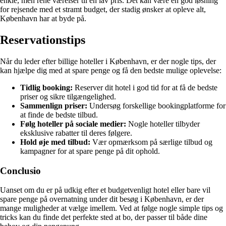
enkle, men rene værelser til en lav pris. Det kan være en god løsning
for rejsende med et stramt budget, der stadig ønsker at opleve alt,
København har at byde på.
Reservationstips
Når du leder efter billige hoteller i København, er der nogle tips, der
kan hjælpe dig med at spare penge og få den bedste mulige oplevelse:
Tidlig booking:
Reserver dit hotel i god tid for at få de bedste
priser og sikre tilgængelighed.
Sammenlign priser:
Undersøg forskellige bookingplatforme for
at finde de bedste tilbud.
Følg hoteller på sociale medier:
Nogle hoteller tilbyder
eksklusive rabatter til deres følgere.
Hold øje med tilbud:
Vær opmærksom på særlige tilbud og
kampagner for at spare penge på dit ophold.
Conclusio
Uanset om du er på udkig efter et budgetvenligt hotel eller bare vil
spare penge på overnatning under dit besøg i København, er der
mange muligheder at vælge imellem. Ved at følge nogle simple tips og
tricks kan du finde det perfekte sted at bo, der passer til både dine