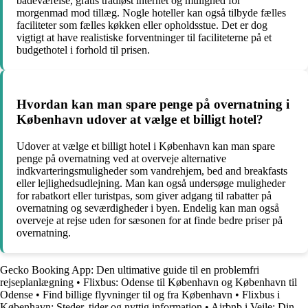
badeværelse, gratis trådløst internet og mulighed for
morgenmad mod tillæg. Nogle hoteller kan også tilbyde fælles
faciliteter som fælles køkken eller opholdsstue. Det er dog
vigtigt at have realistiske forventninger til faciliteterne på et
budgethotel i forhold til prisen.
Hvordan kan man spare penge på overnatning i
København udover at vælge et billigt hotel?
Udover at vælge et billigt hotel i København kan man spare
penge på overnatning ved at overveje alternative
indkvarteringsmuligheder som vandrehjem, bed and breakfasts
eller lejlighedsudlejning. Man kan også undersøge muligheder
for rabatkort eller turistpas, som giver adgang til rabatter på
overnatning og seværdigheder i byen. Endelig kan man også
overveje at rejse uden for sæsonen for at finde bedre priser på
overnatning.
Gecko Booking App: Den ultimative guide til en problemfri
rejseplanlægning
•
Flixbus: Odense til København og København til
Odense
•
Find billige flyvninger til og fra København
•
Flixbus i
København: Steder, tider og nyttig information
•
Airbnb i Vejle: Din