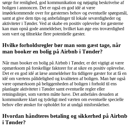
sørge for renlighed, god kommunikation og nøjagtig beskrivelse af
boligen i annoncen. Det er også en god idé at være
imødekommende over for gæsternes behov og eventuelle spørgsmål,
samt at give dem tips og anbefalinger til lokale seværdigheder og
aktiviteter i Tønder. Ved at skabe en positiv oplevelse for gæsterne
kan man opnå gode anmeldelser, hvilket kan øge ens troværdighed
som vært og tiltrække flere potentielle gæster.
Hvilke forholdsregler bør man som gæst tage, når
man booker en bolig på Airbnb i Tønder?
Når man booker en bolig på Airbnb i Tønder, er det vigtigt at være
opmærksom på forskellige faktorer for at sikre en positiv oplevelse.
Det er en god idé at læse anmeldelser fra tidligere gæster for at få en
idé om værtens pålidelighed og kvaliteten af boligen. Man bør også
være opmærksom på beliggenheden af boligen i forhold til ens
planlagte aktiviteter i Tønder samt eventuelle regler eller
retningslinjer, som værten måtte have. Det anbefales desuden at
kommunikere klart og tydeligt med værten om eventuelle specielle
behov eller ønsker for opholdet for at undgå misforståelser.
Hvordan håndteres betaling og sikkerhed på Airbnb
i Tønder?