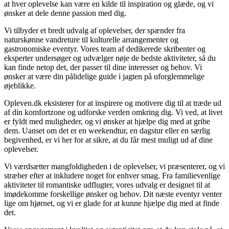
at hver oplevelse kan være en kilde til inspiration og glæde, og vi
ønsker at dele denne passion med dig.
Vi tilbyder et bredt udvalg af oplevelser, der spænder fra
naturskønne vandreture til kulturelle arrangementer og
gastronomiske eventyr. Vores team af dedikerede skribenter og
eksperter undersøger og udvælger nøje de bedste aktiviteter, så du
kan finde netop det, der passer til dine interesser og behov. Vi
ønsker at være din pålidelige guide i jagten på uforglemmelige
øjeblikke.
Opleven.dk eksisterer for at inspirere og motivere dig til at træde ud
af din komfortzone og udforske verden omkring dig. Vi ved, at livet
er fyldt med muligheder, og vi ønsker at hjælpe dig med at gribe
dem. Uanset om det er en weekendtur, en dagstur eller en særlig
begivenhed, er vi her for at sikre, at du får mest muligt ud af dine
oplevelser.
Vi værdsætter mangfoldigheden i de oplevelser, vi præsenterer, og vi
stræber efter at inkludere noget for enhver smag. Fra familievenlige
aktiviteter til romantiske udflugter, vores udvalg er designet til at
imødekomme forskellige ønsker og behov. Dit næste eventyr venter
lige om hjørnet, og vi er glade for at kunne hjælpe dig med at finde
det.