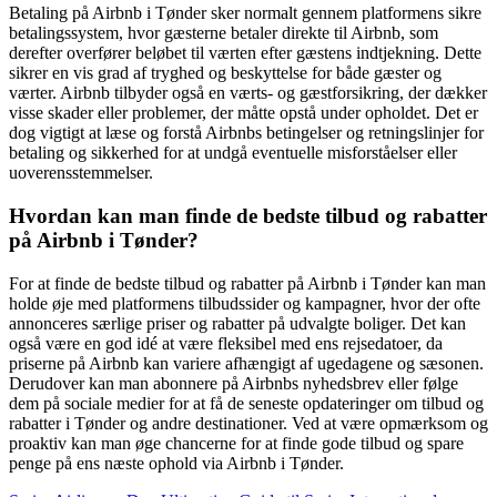
Betaling på Airbnb i Tønder sker normalt gennem platformens sikre
betalingssystem, hvor gæsterne betaler direkte til Airbnb, som
derefter overfører beløbet til værten efter gæstens indtjekning. Dette
sikrer en vis grad af tryghed og beskyttelse for både gæster og
værter. Airbnb tilbyder også en værts- og gæstforsikring, der dækker
visse skader eller problemer, der måtte opstå under opholdet. Det er
dog vigtigt at læse og forstå Airbnbs betingelser og retningslinjer for
betaling og sikkerhed for at undgå eventuelle misforståelser eller
uoverensstemmelser.
Hvordan kan man finde de bedste tilbud og rabatter
på Airbnb i Tønder?
For at finde de bedste tilbud og rabatter på Airbnb i Tønder kan man
holde øje med platformens tilbudssider og kampagner, hvor der ofte
annonceres særlige priser og rabatter på udvalgte boliger. Det kan
også være en god idé at være fleksibel med ens rejsedatoer, da
priserne på Airbnb kan variere afhængigt af ugedagene og sæsonen.
Derudover kan man abonnere på Airbnbs nyhedsbrev eller følge
dem på sociale medier for at få de seneste opdateringer om tilbud og
rabatter i Tønder og andre destinationer. Ved at være opmærksom og
proaktiv kan man øge chancerne for at finde gode tilbud og spare
penge på ens næste ophold via Airbnb i Tønder.