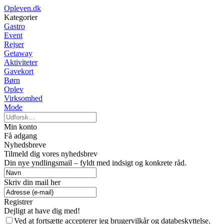
Opleven.dk
Kategorier
Gastro
Event
Rejser
Getaway
Aktiviteter
Gavekort
Børn
Oplev
Virksomhed
Mode
Min konto
Få adgang
Nyhedsbreve
Tilmeld dig vores nyhedsbrev
Din nye yndlingsmail – fyldt med indsigt og konkrete råd.
Skriv din mail her
Registrer
Dejligt at have dig med!
Ved at fortsætte accepterer jeg brugervilkår og databeskyttelse.