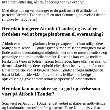
hvad der venter dig, når du åbner dig for nye eventyr.
Med disse tips og vejledninger er du godt rustet til at finde det
perfekte Airbnb i Tønder og få en uforglemmelig oplevelse i denne
smukke by. God rejse!
Hvordan fungerer Airbnb i Tønder, og hvad er
fordelene ved at bruge platformen til overnatning?
Airbnb er en online platform, hvor privatpersoner kan udleje deres
boliger til rejsende. I Tønder giver Airbnb rejsende mulighed for at
finde unikke overnatningsmuligheder, der ofte er mere autentiske og
personlige end traditionelle hoteller. Rejsende kan vælge mellem
forskellige typer af boliger, såsom lejligheder, huse eller værelser, og
dermed skræddersy deres ophold efter deres behov og præferencer.
En af fordelene ved at bruge Airbnb i Tønder er også muligheden
for at få lokalinsiderviden fra værterne, hvilket kan berige
oplevelsen og give et mere lokalt perspektiv på destinationen.
Hvordan kan man sikre sig en god oplevelse som
vært på Airbnb i Tønder?
Som vært på Airbnb i Tønder er det vigtigt at skabe en indbydende
og komfortabel atmosfære for gæsterne. Dette kan opnås ved at