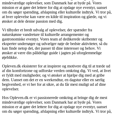
mindeværdige oplevelser, som Danmark har at byde på. Vores
mission er at gøre det lettere for dig at opdage nye eventyr, uanset
om du søger spænding, afslapning eller kulturelle indtryk. Vi tror på,
at hver oplevelse kan være en kilde til inspiration og glæde, og vi
ønsker at dele denne passion med dig.
Vi tilbyder et bredt udvalg af oplevelser, der spænder fra
naturskønne vandreture til kulturelle arrangementer og
gastronomiske eventyr. Vores team af dedikerede skribenter og
eksperter undersøger og udvælger nøje de bedste aktiviteter, så du
kan finde netop det, der passer til dine interesser og behov. Vi
ønsker at være din pålidelige guide i jagten på uforglemmelige
øjeblikke.
Opleven.dk eksisterer for at inspirere og motivere dig til at træde ud
af din komfortzone og udforske verden omkring dig. Vi ved, at livet
er fyldt med muligheder, og vi ønsker at hjælpe dig med at gribe
dem. Uanset om det er en weekendtur, en dagstur eller en særlig
begivenhed, er vi her for at sikre, at du får mest muligt ud af dine
oplevelser.
Hos Opleven.dk er vi passionerede omkring at bringe dig de mest
mindeværdige oplevelser, som Danmark har at byde på. Vores
mission er at gøre det lettere for dig at opdage nye eventyr, uanset
om du søger spænding, afslapning eller kulturelle indtryk. Vi tror på,