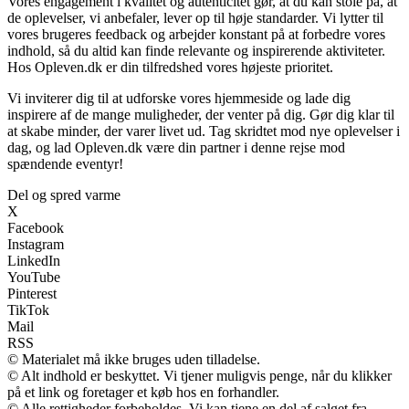
Vores engagement i kvalitet og autenticitet gør, at du kan stole på, at
de oplevelser, vi anbefaler, lever op til høje standarder. Vi lytter til
vores brugeres feedback og arbejder konstant på at forbedre vores
indhold, så du altid kan finde relevante og inspirerende aktiviteter.
Hos Opleven.dk er din tilfredshed vores højeste prioritet.
Vi inviterer dig til at udforske vores hjemmeside og lade dig
inspirere af de mange muligheder, der venter på dig. Gør dig klar til
at skabe minder, der varer livet ud. Tag skridtet mod nye oplevelser i
dag, og lad Opleven.dk være din partner i denne rejse mod
spændende eventyr!
Del og spred varme
X
Facebook
Instagram
LinkedIn
YouTube
Pinterest
TikTok
Mail
RSS
© Materialet må ikke bruges uden tilladelse.
© Alt indhold er beskyttet. Vi tjener muligvis penge, når du klikker
på et link og foretager et køb hos en forhandler.
© Alle rettigheder forbeholdes. Vi kan tjene en del af salget fra