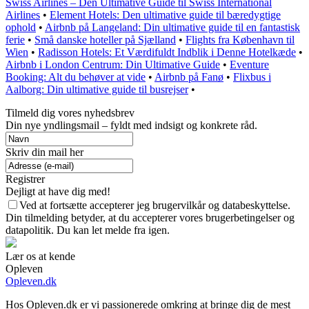
Swiss Airlines – Den Ultimative Guide til Swiss International
Airlines
•
Element Hotels: Den ultimative guide til bæredygtige
ophold
•
Airbnb på Langeland: Din ultimative guide til en fantastisk
ferie
•
Små danske hoteller på Sjælland
•
Flights fra København til
Wien
•
Radisson Hotels: Et Værdifuldt Indblik i Denne Hotelkæde
•
Airbnb i London Centrum: Din Ultimative Guide
•
Eventure
Booking: Alt du behøver at vide
•
Airbnb på Fanø
•
Flixbus i
Aalborg: Din ultimative guide til busrejser
•
Tilmeld dig vores nyhedsbrev
Din nye yndlingsmail – fyldt med indsigt og konkrete råd.
Skriv din mail her
Registrer
Dejligt at have dig med!
Ved at fortsætte accepterer jeg brugervilkår og databeskyttelse.
Din tilmelding betyder, at du accepterer vores brugerbetingelser og
datapolitik. Du kan let melde fra igen.
Lær os at kende
Opleven
Opleven.dk
Hos Opleven.dk er vi passionerede omkring at bringe dig de mest