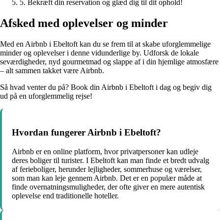
5. Bekræft din reservation og glæd dig til dit ophold!
Afsked med oplevelser og minder
Med en Airbnb i Ebeltoft kan du se frem til at skabe uforglemmelige
minder og oplevelser i denne vidunderlige by. Udforsk de lokale
seværdigheder, nyd gourmetmad og slappe af i din hjemlige atmosfære
– alt sammen takket være Airbnb.
Så hvad venter du på? Book din Airbnb i Ebeltoft i dag og begiv dig
ud på en uforglemmelig rejse!
Hvordan fungerer Airbnb i Ebeltoft?
Airbnb er en online platform, hvor privatpersoner kan udleje
deres boliger til turister. I Ebeltoft kan man finde et bredt udvalg
af ferieboliger, herunder lejligheder, sommerhuse og værelser,
som man kan leje gennem Airbnb. Det er en populær måde at
finde overnatningsmuligheder, der ofte giver en mere autentisk
oplevelse end traditionelle hoteller.